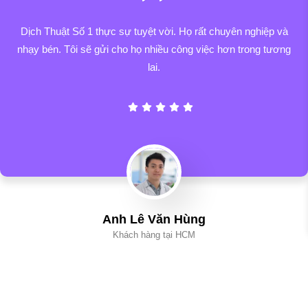
Dịch Thuật Số 1 thực sự tuyệt vời. Họ rất chuyên nghiệp và
nhạy bén. Tôi sẽ gửi cho họ nhiều công việc hơn trong tương
lai.
Anh Lê Văn Hùng
Khách hàng tại HCM