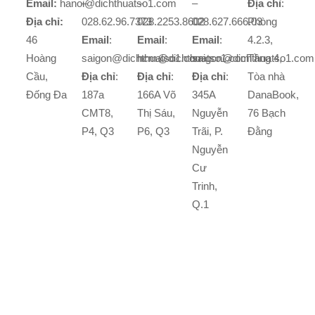
Email:
hanoi@dichthuatso1.com
–
–
–
Địa chỉ
:
Địa chỉ:
028.62.96.7373
028.2253.8602
028.627.666.03
Phòng
46
Email
:
Email
:
Email
:
4.2.3,
Hoàng
saigon@dichthuatso1.com
hcm@dichthuatso1.com
saigon@dichthuatso1.com
Tầng 4,
Cầu,
Địa chỉ
:
Địa chỉ
:
Địa chỉ
:
Tòa nhà
Đống Đa
187a
166A Võ
345A
DanaBook,
CMT8,
Thị Sáu,
Nguyễn
76 Bạch
P4, Q3
P6, Q3
Trãi, P.
Đằng
Nguyễn
Cư
Trinh,
Q.1