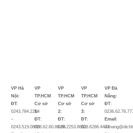
VP Hà
VP
VP
VP
VP Đà
Nội:
TP.HCM
TP.HCM
TP.HCM
Nẵng:
ĐT:
Cơ sở
Cơ sở
Cơ sở
ĐT
:
0243.784.2264
1:
2:
3:
0236.62.76.77
–
ĐT
:
ĐT
:
ĐT
:
Email
:
0243.519.0800
028.62.60.86.86
028.2253.8601
028.6286.4477
danang@dicht