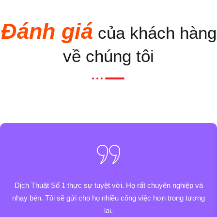
Đánh giá
của khách hàng
về chúng tôi​
Dịch Thuật Số 1 thực sự tuyệt vời. Họ rất chuyên nghiệp và
nhạy bén. Tôi sẽ gửi cho họ nhiều công việc hơn trong tương
lai.