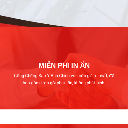
MIỄN PHÍ IN ẤN
Công Chứng Sao Y Bản Chính với mức giá rẻ nhất, đã
bao gồm trọn gói phí in ấn, không phát sinh.