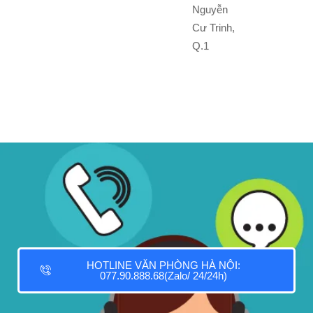
Nguyễn
Cư Trinh,
Q.1
HOTLINE VĂN PHÒNG HÀ NỘI:
077.90.888.68(Zalo/ 24/24h)