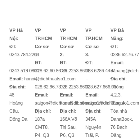
VP Hà
VP
VP
VP
VP Đà
Nội:
TP.HCM
TP.HCM
TP.HCM
Nẵng:
ĐT:
Cơ sở
Cơ sở
Cơ sở
ĐT
:
0243.784.2264
1:
2:
3:
0236.62.76.7
–
ĐT
:
ĐT
:
ĐT
:
Email
:
0243.519.0800
028.62.60.86.86
028.2253.8601
028.6286.4477
danang@dich
Email:
hanoi@dichthuatso1.com
–
–
–
Địa chỉ
:
Địa chỉ:
028.62.96.7373
028.2253.8602
028.627.666.03
Phòng
46
Email
:
Email
:
Email
:
4.2.3,
Hoàng
saigon@dichthuatso1.com
hcm@dichthuatso1.com
saigon@dichthuatso1.co
Tầng 4,
Cầu,
Địa chỉ
:
Địa chỉ
:
Địa chỉ
:
Tòa nhà
Đống Đa
187a
166A Võ
345A
DanaBook,
CMT8,
Thị Sáu,
Nguyễn
76 Bạch
P4, Q3
P6, Q3
Trãi, P.
Đằng