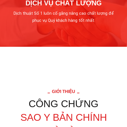
DỊCH VỤ CHẤT LƯỢNG
Dịch thuật Số 1 luôn cố gắng nâng cao chất lượng để
phục vụ Quý khách hàng tốt nhất.
GIỚI THIỆU
CÔNG CHỨNG
SAO Y BẢN CHÍNH