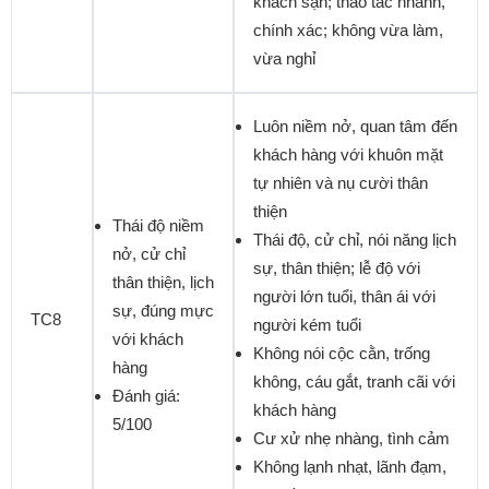
khách sạn; thao tác nhanh,
chính xác; không vừa làm,
vừa nghỉ
Luôn niềm nở, quan tâm đến
khách hàng với khuôn mặt
tự nhiên và nụ cười thân
thiện
Thái độ niềm
Thái độ, cử chỉ, nói năng lịch
nở, cử chỉ
sự, thân thiện; lễ độ với
thân thiện, lịch
người lớn tuổi, thân ái với
sự, đúng mực
TC8
người kém tuổi
với khách
Không nói cộc cằn, trống
hàng
không, cáu gắt, tranh cãi với
Đánh giá:
khách hàng
5/100
Cư xử nhẹ nhàng, tình cảm
Không lạnh nhạt, lãnh đạm,