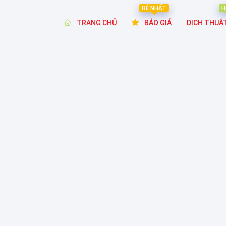
RẺ NHẤT
H
TRANG CHỦ
BÁO GIÁ
DỊCH THUẬ