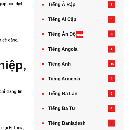
giúp bạn dịch
Tiếng Ả Rập
9
Tiếng Ai Cập
3
Tiếng Ấn Độ
30
Hindi
h dễ dàng,
Tiếng Angola
1
hiệp,
Tiếng Anh
116
Tiếng Armenia‎
4
chỉ đáng tin
Tiếng Ba Lan
8
Tiếng Ba Tư
4
Tiếng Banladesh
5
 tại Estonia,