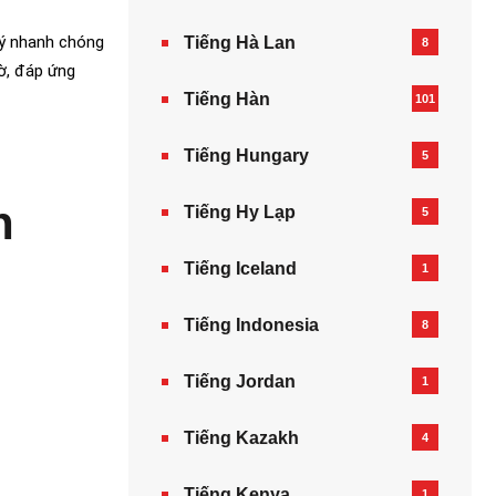
lý nhanh chóng
Tiếng Hà Lan
8
tờ, đáp ứng
Tiếng Hàn
101
Tiếng Hungary
5
n
Tiếng Hy Lạp
5
Tiếng Iceland
1
Tiếng Indonesia
8
Tiếng Jordan
1
Tiếng Kazakh‎
4
Tiếng Kenya
1