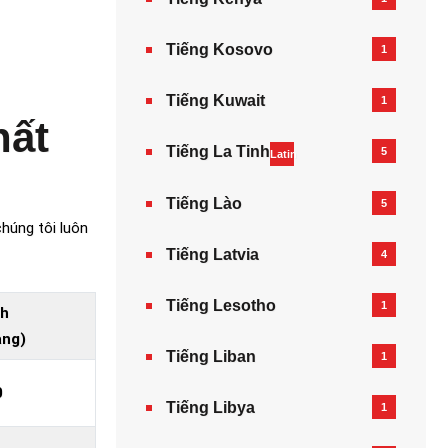
Tiếng Kosovo
1
Tiếng Kuwait
1
hất
Tiếng La Tinh
5
Latin
Tiếng Lào
5
húng tôi luôn
Tiếng Latvia
4
Tiếng Lesotho
1
nh
ang)
Tiếng Liban
1
0
Tiếng Libya
1