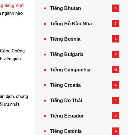
ng tiếng Việt
Tiếng Bhutan
1
ên ngành nào
Tiếng Bồ Đào Nha
7
Tiếng Bosnia
4
 Công Chứng
Tiếng Bulgaria
4
h viên giàu
Tiếng Campuchia
41
Tiếng Croatia
4
ản dịch, chúng
Tiếng Do Thái
4
i ưu nhất.
Tiếng Ecuador
1
Tiếng Estonia
4