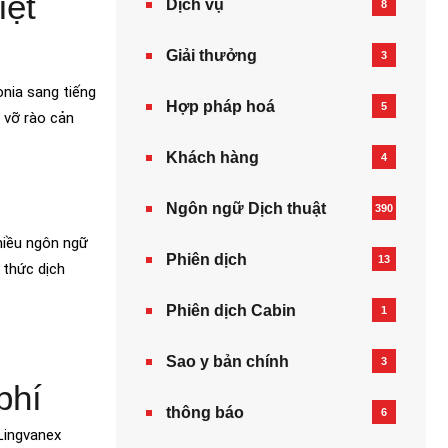
iệt
Dịch vụ
8
Giải thưởng
3
onia sang tiếng
Hợp pháp hoá
5
 vỡ rào cản
Khách hàng
4
Ngôn ngữ Dịch thuật
390
hiều ngôn ngữ
Phiên dịch
13
 thức dịch
Phiên dịch Cabin
1
Sao y bản chính
3
phí
thông báo
6
 Lingvanex