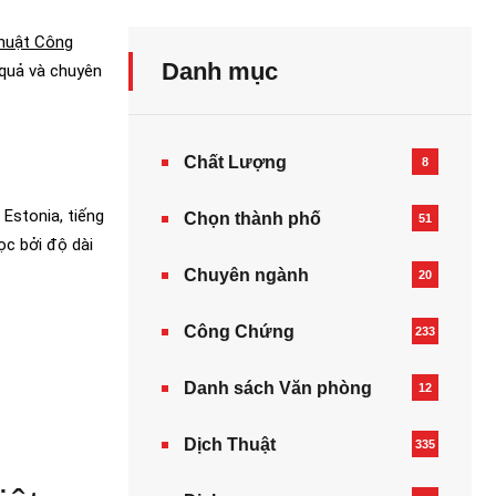
huật Công
Danh mục
 quả và chuyên
Chất Lượng
8
 Estonia, tiếng
Chọn thành phố
51
ọc bởi độ dài
Chuyên ngành
20
Công Chứng
233
Danh sách Văn phòng
12
Dịch Thuật
335