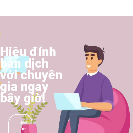
Hiệu đính
bản dịch
với chuyên
gia ngay
bây giờ!​
Liên
hệ