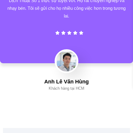
Dịch Thuật Số 1 thực sự tuyệt vời. Họ rất chuyên nghiệp và
nhạy bén. Tôi sẽ gửi cho họ nhiều công việc hơn trong tương
lai.
Anh Lê Văn Hùng
Khách hàng tại HCM