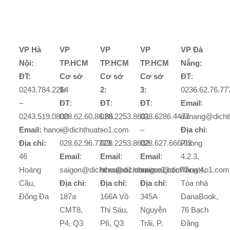
VP Hà
VP
VP
VP
VP Đà
Nội:
TP.HCM
TP.HCM
TP.HCM
Nẵng:
ĐT:
Cơ sở
Cơ sở
Cơ sở
ĐT
:
0243.784.2264
1:
2:
3:
0236.62.76.77
–
ĐT
:
ĐT
:
ĐT
:
Email
:
0243.519.0800
028.62.60.86.86
028.2253.8601
028.6286.4477
danang@dicht
Email:
hanoi@dichthuatso1.com
–
–
–
Địa chỉ
:
Địa chỉ:
028.62.96.7373
028.2253.8602
028.627.666.03
Phòng
46
Email
:
Email
:
Email
:
4.2.3,
Hoàng
saigon@dichthuatso1.com
hcm@dichthuatso1.com
saigon@dichthuatso1.com
Tầng 4,
Cầu,
Địa chỉ
:
Địa chỉ
:
Địa chỉ
:
Tòa nhà
Đống Đa
187a
166A Võ
345A
DanaBook,
CMT8,
Thị Sáu,
Nguyễn
76 Bạch
P4, Q3
P6, Q3
Trãi, P.
Đằng