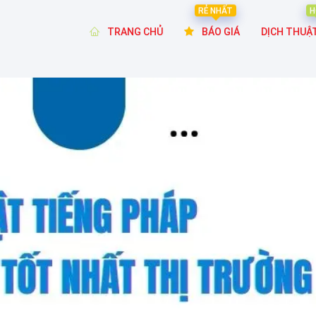
RẺ NHẤT
H
TRANG CHỦ
BÁO GIÁ
DỊCH THUẬ