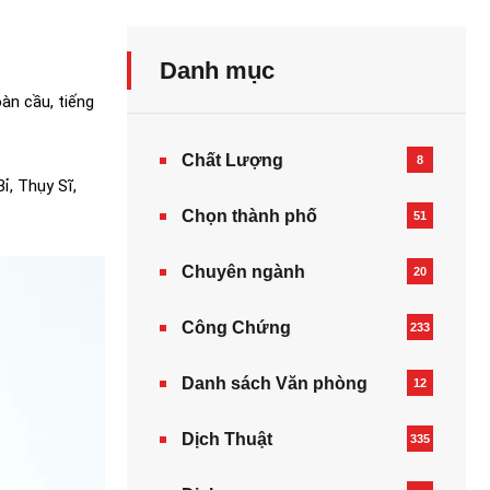
Danh mục
àn cầu, tiếng
Chất Lượng
8
ỉ, Thụy Sĩ,
Chọn thành phố
51
Chuyên ngành
20
Công Chứng
233
Danh sách Văn phòng
12
Dịch Thuật
335