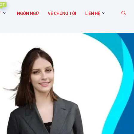
OT
T
NGÔN NGỮ
VỀ CHÚNG TÔI
LIÊN HỆ