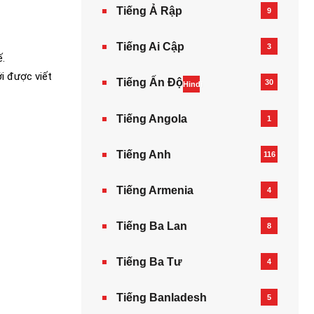
Tiếng Ả Rập
9
Tiếng Ai Cập
3
ế.
ới được viết
Tiếng Ấn Độ
30
Hindi
Tiếng Angola
1
Tiếng Anh
116
Tiếng Armenia‎
4
Tiếng Ba Lan
8
Tiếng Ba Tư
4
Tiếng Banladesh
5