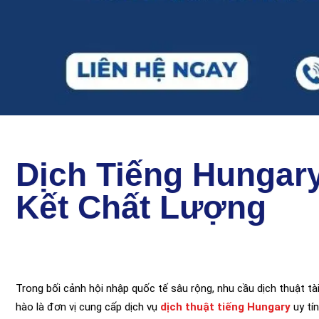
Dịch Tiếng Hungar
Kết Chất Lượng
Trong bối cảnh hội nhập quốc tế sâu rộng, nhu cầu dịch thuật tài
hào là đơn vị cung cấp dịch vụ
dịch thuật tiếng Hungary
uy tí