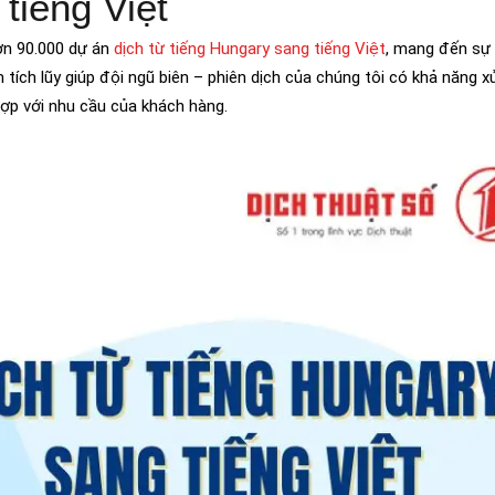
tiếng Việt
ơn 90.000 dự án
dịch từ tiếng Hungary sang tiếng Việt
, mang đến sự 
ch lũy giúp đội ngũ biên – phiên dịch của chúng tôi có khả năng xử 
ợp với nhu cầu của khách hàng.