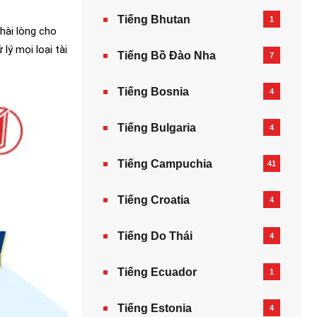
Tiếng Bhutan
1
hài lòng cho
lý mọi loại tài
Tiếng Bồ Đào Nha
7
Tiếng Bosnia
4
Tiếng Bulgaria
4
Tiếng Campuchia
41
Tiếng Croatia
4
Tiếng Do Thái
4
Tiếng Ecuador
1
Tiếng Estonia
4