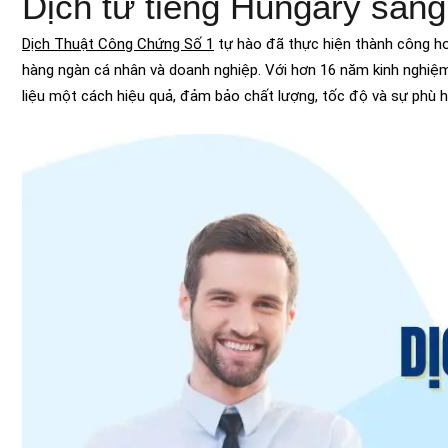
Dịch từ tiếng Hungary sang 
Dịch Thuật Công Chứng Số 1
tự hào đã thực hiện thành công h
hàng ngàn cá nhân và doanh nghiệp. Với hơn 16 năm kinh nghiệm tí
liệu một cách hiệu quả, đảm bảo chất lượng, tốc độ và sự phù h