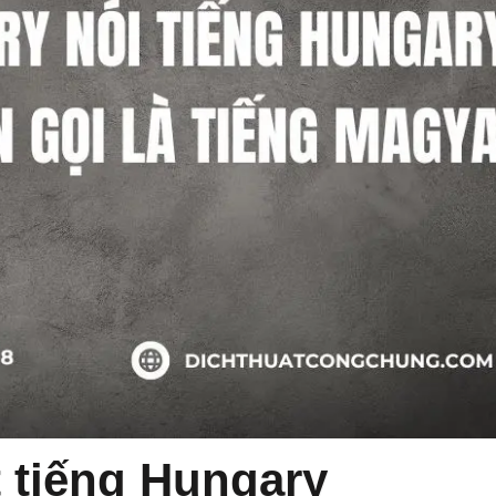
t tiếng Hungary