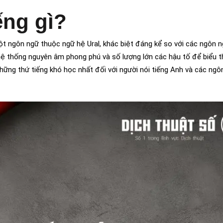
ếng gì?
 một ngôn ngữ thuộc ngữ hệ Ural, khác biệt đáng kể so với các ngôn
 hệ thống nguyên âm phong phú và số lượng lớn các hậu tố để biểu t
hững thứ tiếng khó học nhất đối với người nói tiếng Anh và các ng