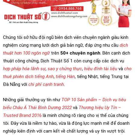
Chúng tôi sở hữu đội ngũ biên dịch viên chuyên ngành giàu kinh
nghiệm cùng mạng lưới dịch giả bản ngữ, đáp ứng nhu cầu
dịch
thuật hơn 100 ngôn ngữ
trên
50+ chuyên ngành
. Bên cạnh dịch
thuật công chứng, Dịch Thuật Số 1 còn cung cấp các dịch vụ
hợp pháp hóa lãnh sự
,
sao y chứng thực
,
hiệu đính tài liệu
và
cho
thuê phiên dịch tiếng Anh
,
tiếng Hàn
, tiếng Nhật, tiếng Trung tại
Đà Nẵng với
chi phí cạnh tranh
.
Những giải thưởng uy tín như
TOP 10 Sản phẩm – Dịch vụ tiêu
biểu Châu Á Thái Bình Dương 2022
và
Thương hiệu Uy Tín –
Trusted Brand 201
6
là minh chứng rõ ràng cho vị thế của chúng
tôi. Đây vừa là niềm tự hào, vừa là động lực mạnh mẽ để doanh
nghiệp kiên định với cam kết về chất lượng và uy tín vượt trội.