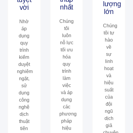
lượng
nhất​​
vời
lớn​​
Chúng
Nhờ
Chúng
tôi
áp
tôi tự
luôn
dụng
hào
nỗ lực
quy
về
tối ưu
trình
sự
hóa
kiểm
linh
quy
duyệt
hoạt
trình
nghiêm
và
làm
ngặt,
hiệu
việc
sử
suất
và áp
dụng
của
dụng
công
đội
các
nghệ
ngũ
phương
dịch
dịch
pháp
thuật
giả
hiệu
tiên
chuyên