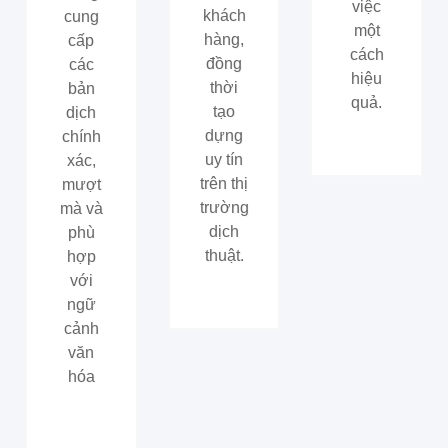
việc
khách
cung
một
hàng,
cấp
cách
đồng
các
hiệu
thời
bản
quả.
tạo
dịch
dựng
chính
uy tín
xác,
trên thị
mượt
trường
mà và
dịch
phù
thuật.
hợp
với
ngữ
cảnh
văn
hóa