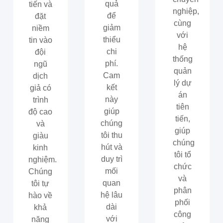
quả
tiến và
nghiệp,
để
đặt
cùng
giảm
niềm
với
thiểu
tin vào
hệ
chi
đội
thống
phí.
ngũ
quản
Cam
dịch
lý dự
kết
giả có
án
này
trình
tiên
giúp
độ cao
tiến,
chúng
và
giúp
tôi thu
giàu
chúng
hút và
kinh
tôi tổ
duy trì
nghiệm.
chức
mối
Chúng
và
quan
tôi tự
phân
hệ lâu
hào về
phối
dài
khả
công
với
năng