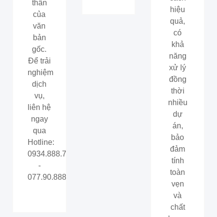
thần
hiệu
của
quả,
văn
có
bản
khả
gốc.
năng
Để trải
xử lý
nghiệm
đồng
dịch
thời
vụ,
nhiều
liên hệ
dự
ngay
án,
qua
bảo
Hotline:
đảm
0934.888.768
tính
-
toàn
077.90.888.68
vẹn
và
chất