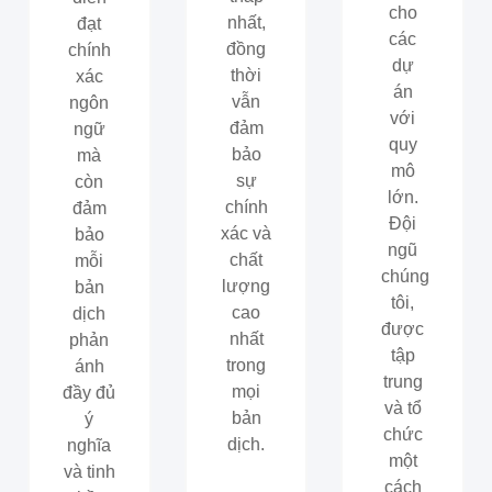
cho
nhất,
đạt
các
đồng
chính
dự
thời
xác
án
vẫn
ngôn
với
đảm
ngữ
quy
bảo
mà
mô
sự
còn
lớn.
chính
đảm
Đội
xác và
bảo
ngũ
chất
mỗi
chúng
lượng
bản
tôi,
cao
dịch
được
nhất
phản
tập
trong
ánh
trung
mọi
đầy đủ
và tổ
bản
ý
chức
dịch.
nghĩa
một
và tinh
cách