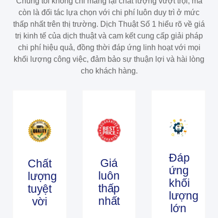
Chúng tôi không chỉ mang lại chất lượng vượt trội, mà
còn là đối tác lựa chọn với chi phí luôn duy trì ở mức
thấp nhất trên thị trường. Dịch Thuật Số 1 hiểu rõ về giá
trị kinh tế của dịch thuật và cam kết cung cấp giải pháp
chi phí hiệu quả, đồng thời đáp ứng linh hoạt với mọi
khối lượng công việc, đảm bảo sự thuận lợi và hài lòng
cho khách hàng.
Đáp
Giá
Chất
ứng
luôn
lượng
khối
thấp
tuyệt
lượng
nhất​​
vời
lớn​​