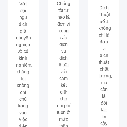
Chúng
Với
Dịch
tôi tự
đội
Thuật
hào là
ngũ
Số 1
đơn vị
dịch
không
cung
giả
chỉ là
cấp
chuyên
đơn
dịch
nghiệp
vị
vụ
và có
dịch
dịch
kinh
thuật
thuật
nghiệm,
chất
với
chúng
lượng,
cam
tôi
mà
kết
không
còn
giữ
chỉ
là
cho
chú
đối
chi phí
trọng
tác
luôn ở
vào
tin
mức
việc
cậy
thấp
diễn