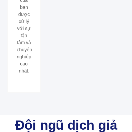
của
bạn
được
xử lý
với sự
tận
tâm và
chuyên
nghiệp
cao
nhất.
Đội ngũ dịch giả