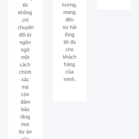
lượng,
tôi
mang
không
đến
chỉ
sự hài
chuyển
lòng
đổi từ
tối đa
ngôn
cho
ngữ
khách
một
hàng
cách
của
chính
mình.
xác
mà
còn
đảm
bảo
rằng
mọi
dự án