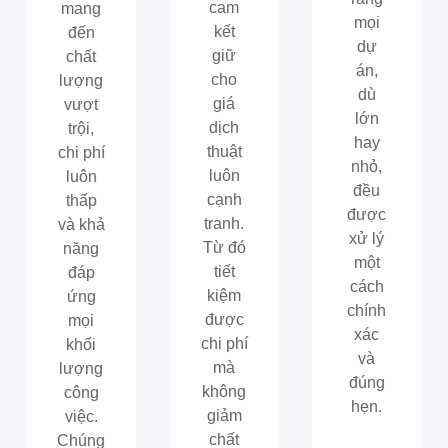
cam
mang
mọi
kết
đến
dự
giữ
chất
án,
cho
lượng
dù
giá
vượt
lớn
dịch
trội,
hay
thuật
chi phí
nhỏ,
luôn
luôn
đều
cạnh
thấp
được
tranh.
và khả
xử lý
Từ đó
năng
một
tiết
đáp
cách
kiệm
ứng
chính
được
mọi
xác
chi phí
khối
và
mà
lượng
đúng
không
công
hẹn.
giảm
việc.
chất
Chúng