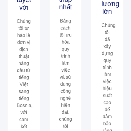
lượng
nhất​​
vời
lớn​​
Bằng
Chúng
Chúng
cách
tôi tự
tôi
tối ưu
hào là
đã
hóa
đơn vị
xây
quy
dịch
dựng
trình
thuật
quy
làm
hàng
trình
việc
đầu từ
làm
và sử
tiếng
việc
dụng
Việt
hiệu
công
sang
suất
nghệ
tiếng
cao
hiện
Bosnia,
để
đại,
với
đảm
chúng
cam
bảo
tôi
kết
rằng