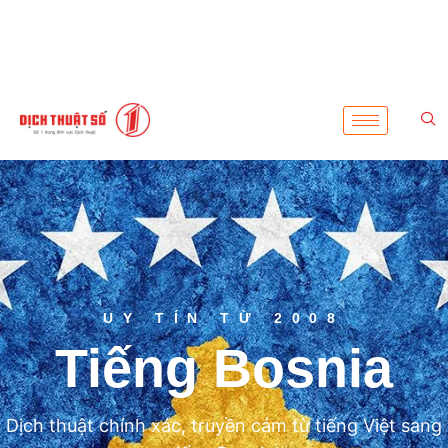
UY TÍN TỪ 2008
Tiếng Bosnia
Dịch thuật chính xác, truyền cảm từ tiếng Việt sang