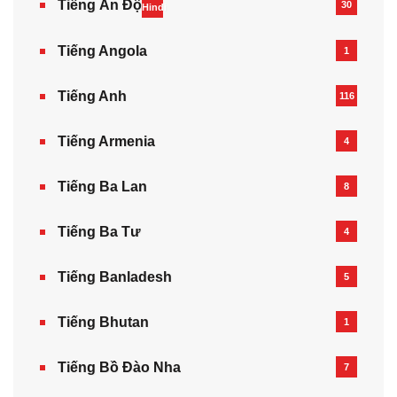
Tiếng Ấn Độ
30
Hindi
Tiếng Angola
1
Tiếng Anh
116
Tiếng Armenia‎
4
Tiếng Ba Lan
8
Tiếng Ba Tư
4
Tiếng Banladesh
5
Tiếng Bhutan
1
Tiếng Bồ Đào Nha
7