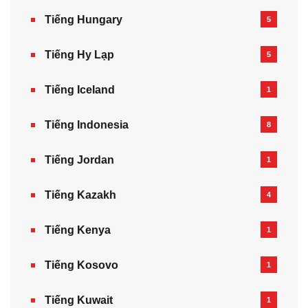
Tiếng Hungary
5
Tiếng Hy Lạp
5
Tiếng Iceland
1
Tiếng Indonesia
8
Tiếng Jordan
1
Tiếng Kazakh‎
4
Tiếng Kenya
1
Tiếng Kosovo
1
Tiếng Kuwait
1