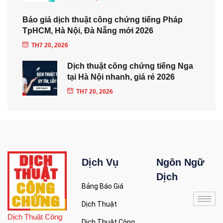
Báo giá dịch thuật công chứng tiếng Pháp
TpHCM, Hà Nội, Đà Nẵng mới 2026
TH7 20, 2026
Dịch thuật công chứng tiếng Nga
tại Hà Nội nhanh, giá rẻ 2026
TH7 20, 2026
Dịch Vụ
Ngôn Ngữ
Dịch
Bảng Báo Giá
Dịch Thuật
Dịch Thuật Công
Dịch Thuật Công