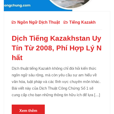
Ngôn Ngữ Dịch Thuật
Tiếng Kazakh‎
Dịch Tiếng Kazakhstan Uy
Tín Từ 2008, Phí Hợp Lý N
hất
Dịch thuật tiếng Kazakh không chỉ đòi hỏi kiến thức
ngôn ngữ sâu rộng, mà còn yêu cầu sự am hiểu về
văn hóa, luật pháp và các lĩnh vực chuyên môn khác.
Bài viết này của Dịch Thuật Công Chứng Số 1 sẽ
cung cấp cho bạn những thông tin hữu ích để lựa […]
Xem thêm