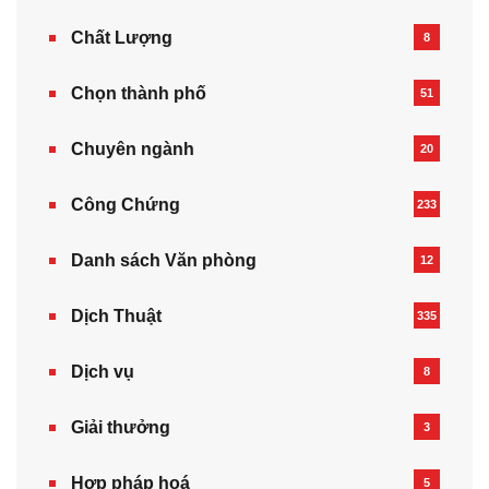
Chất Lượng
8
Chọn thành phố
51
Chuyên ngành
20
Công Chứng
233
Danh sách Văn phòng
12
Dịch Thuật
335
Dịch vụ
8
Giải thưởng
3
Hợp pháp hoá
5