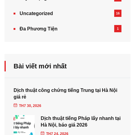
Uncategorized
16
Đa Phương Tiện
1
Bài viết mới nhất
Dịch thuật công chứng tiếng Trung tại Hà Nội
giá rẻ
TH7 30, 2026
Dịch thuật tiếng Pháp lấy nhanh tại
Hà Nội, báo giá 2026
TH7 24, 2026