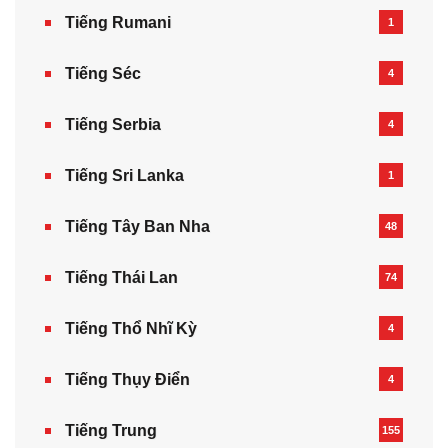
Tiếng Rumani
1
Tiếng Séc
4
Tiếng Serbia
4
Tiếng Sri Lanka
1
Tiếng Tây Ban Nha
48
Tiếng Thái Lan
74
Tiếng Thổ Nhĩ Kỳ
4
Tiếng Thụy Điển
4
Tiếng Trung
155