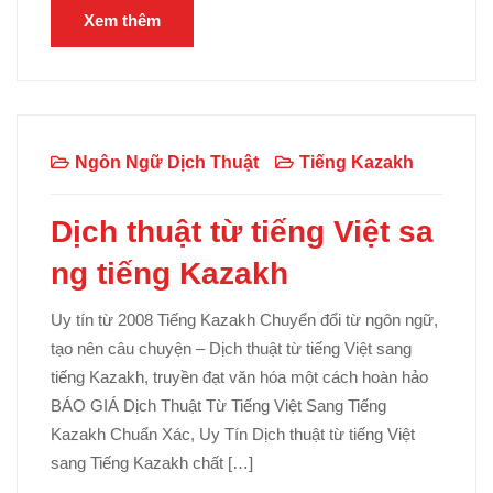
Xem thêm
Ngôn Ngữ Dịch Thuật
Tiếng Kazakh‎
Dịch thuật từ tiếng Việt sa
ng tiếng Kazakh‎
Uy tín từ 2008 Tiếng Kazakh Chuyển đổi từ ngôn ngữ,
tạo nên câu chuyện – Dịch thuật từ tiếng Việt sang
tiếng Kazakh‎, truyền đạt văn hóa một cách hoàn hảo
BÁO GIÁ Dịch Thuật Từ Tiếng Việt Sang Tiếng
Kazakh Chuẩn Xác, Uy Tín Dịch thuật từ tiếng Việt
sang Tiếng Kazakh chất […]