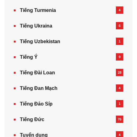
Tiếng Turmenia
4
Tiếng Ukraina
6
Tiếng Uzbekistan
1
Tiếng Ý
9
Tiếng Đài Loan
28
Tiếng Đan Mạch
4
Tiếng Đảo Síp
1
Tiếng Đức
76
Tuyển dụng
4