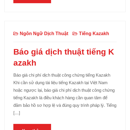
Ngôn Ngữ Dịch Thuật
Tiếng Kazakh‎
Báo giá dịch thuật tiếng K
azakh
Báo giá chi phí dịch thuật công chứng tiếng Kazakh
Khi cần sử dụng tài liệu tiếng Kazakh tại Việt Nam
hoặc ngược lại, báo giá chi phí dịch thuật công chứng
tiếng Kazakh là điều khách hàng cần quan tâm để
đảm bảo hồ sơ hợp lệ và đúng quy trình pháp lý. Tiếng
[…]