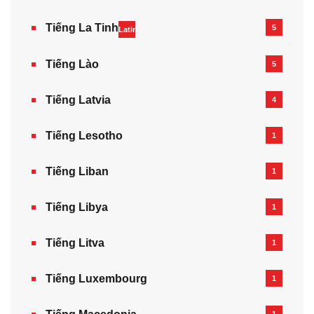
Tiếng La Tinh
5
Latin
Tiếng Lào
5
Tiếng Latvia
4
Tiếng Lesotho
1
Tiếng Liban
1
Tiếng Libya
1
Tiếng Litva
1
Tiếng Luxembourg
1
1