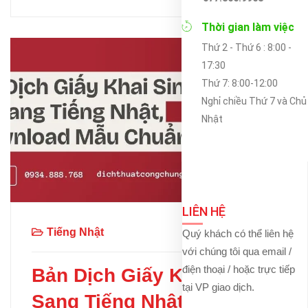
Thời gian làm việc
Thứ 2 - Thứ 6 : 8:00 -
17:30
Thứ 7: 8:00-12:00
Nghỉ chiều Thứ 7 và Chủ
Nhật
LIÊN HỆ
Tiếng Nhật
Quý khách có thể liên hệ
với chúng tôi qua email /
điện thoại / hoặc trực tiếp
Bản Dịch Giấy Khai Sinh
tại VP giao dịch.
Sang Tiếng Nhật, Downloa