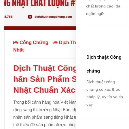
chất lượng cao, đa
ngôn ngữ.
Công Chứng
Dịch Thuật
Tiếng
Nhật
Dịch thuật Công
Dịch Thuật Công Chứng N
chứng
hãn Sản Phẩm Sang Tiếng
Dịch thuật công
Nhật Chuẩn Xác
chứng có xác thực
pháp lý, uy tín và tin
Trong bối cảnh hàng hóa Việt Nam ngày càng mở
cậy.
rộng sang thị trường Nhật Bản, dịch thuật công chứng
nhãn sản phẩm sang tiếng Nhật trở thành bước không
thể thiếu để sản phẩm được phép lưu hành hợp pháp.