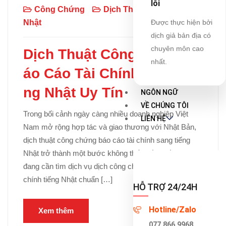
lỗi
Công Chứng
Dịch Thuật
Tiếng
Nhật
Được thực hiện bởi
dịch giả bản địa có
chuyên môn cao
Dịch Thuật Công Chứng B
nhất.
áo Cáo Tài Chính Sang Tiế
ng Nhật Uy Tín
NGÔN NGỮ
VỀ CHÚNG TÔI
Trong bối cảnh ngày càng nhiều doanh nghiệp Việt
LIÊN HỆ
Nam mở rộng hợp tác và giao thương với Nhật Bản,
dịch thuật công chứng báo cáo tài chính sang tiếng
Nhật trở thành một bước không thể thiếu. Nếu bạn
đang cần tìm dịch vụ dịch công chứng báo cáo tài
chính tiếng Nhật chuẩn […]
HỖ TRỢ 24/24H
Hotline/Zalo
Xem thêm
077.866.9968