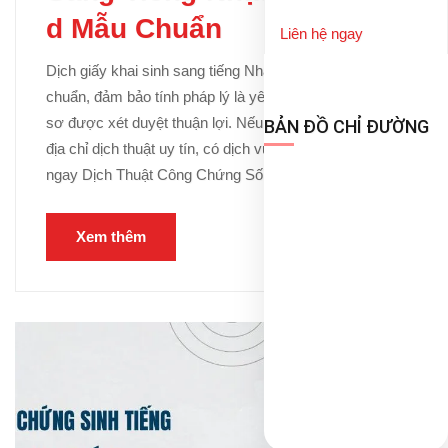
d Mẫu Chuẩn
Liên hệ ngay
Dịch giấy khai sinh sang tiếng Nhật (出生届) đúng
chuẩn, đảm bảo tính pháp lý là yêu cầu cần thiết để hồ
sơ được xét duyệt thuận lợi. Nếu bạn đang cần tìm
BẢN ĐỒ CHỈ ĐƯỜNG
địa chỉ dịch thuật uy tín, có dịch vụ trọn gói, liên hệ
ngay Dịch Thuật Công Chứng Số 1 để được […]
Xem thêm