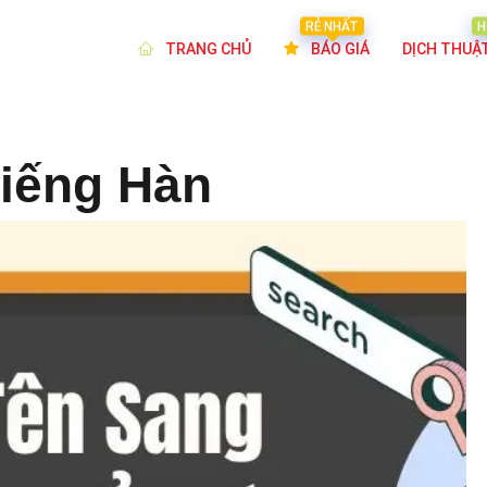
RẺ NHẤT
H
TRANG CHỦ
BÁO GIÁ
DỊCH THUẬ
tiếng Hàn