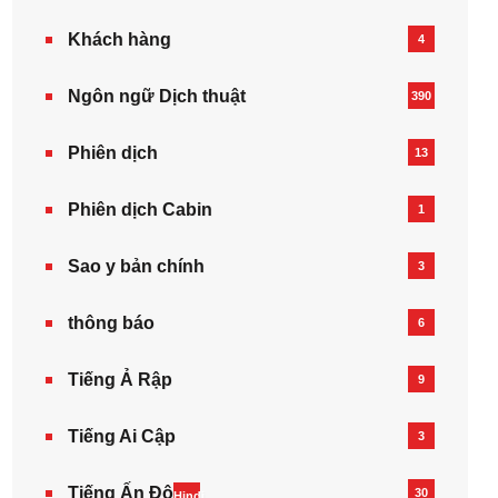
Khách hàng
4
Ngôn ngữ Dịch thuật
390
Phiên dịch
13
Phiên dịch Cabin
1
Sao y bản chính
3
thông báo
6
Tiếng Ả Rập
9
Tiếng Ai Cập
3
Tiếng Ấn Độ
30
Hindi