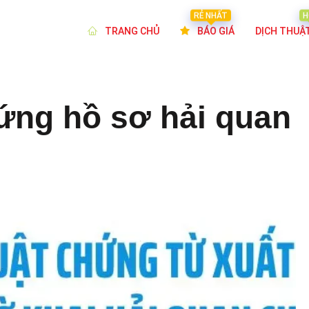
RẺ NHẤT
H
TRANG CHỦ
BÁO GIÁ
DỊCH THUẬ
hứng hồ sơ hải quan