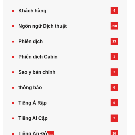
Khách hàng
4
Ngôn ngữ Dịch thuật
390
Phiên dịch
13
Phiên dịch Cabin
1
Sao y bản chính
3
thông báo
6
Tiếng Ả Rập
9
Tiếng Ai Cập
3
Tiếng Ấn Độ
30
Hindi