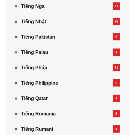
Tiếng Nga
71
Tiếng Nhật
95
Tiếng Pakistan
5
Tiếng Palau
1
Tiếng Pháp
71
Tiếng Philippine
6
Tiếng Qatar
1
Tiếng Romania
5
Tiếng Rumani
1