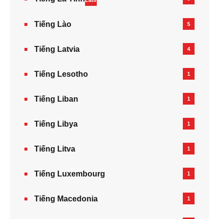
Tiếng Lào
5
Tiếng Latvia
4
Tiếng Lesotho
1
Tiếng Liban
1
Tiếng Libya
1
Tiếng Litva
1
Tiếng Luxembourg
1
Tiếng Macedonia
1