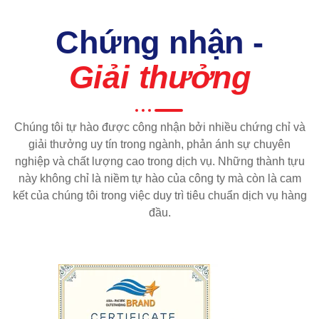
Chứng nhận -
Giải thưởng
Chúng tôi tự hào được công nhận bởi nhiều chứng chỉ và
giải thưởng uy tín trong ngành, phản ánh sự chuyên
nghiệp và chất lượng cao trong dịch vụ. Những thành tựu
này không chỉ là niềm tự hào của công ty mà còn là cam
kết của chúng tôi trong việc duy trì tiêu chuẩn dịch vụ hàng
đầu.