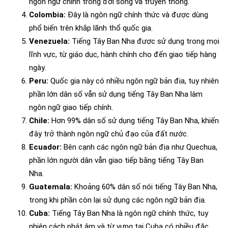
ngôn ngữ chính trong đời sống và truyền thông.
Colombia:
Đây là ngôn ngữ chính thức và được dùng
phổ biến trên khắp lãnh thổ quốc gia.
Venezuela:
Tiếng Tây Ban Nha được sử dụng trong mọi
lĩnh vực, từ giáo dục, hành chính cho đến giao tiếp hàng
ngày.
Peru:
Quốc gia này có nhiều ngôn ngữ bản địa, tuy nhiên
phần lớn dân số vẫn sử dụng tiếng Tây Ban Nha làm
ngôn ngữ giao tiếp chính.
Chile:
Hơn 99% dân số sử dụng tiếng Tây Ban Nha, khiến
đây trở thành ngôn ngữ chủ đạo của đất nước.
Ecuador:
Bên cạnh các ngôn ngữ bản địa như Quechua,
phần lớn người dân vẫn giao tiếp bằng tiếng Tây Ban
Nha.
Guatemala:
Khoảng 60% dân số nói tiếng Tây Ban Nha,
trong khi phần còn lại sử dụng các ngôn ngữ bản địa.
Cuba:
Tiếng Tây Ban Nha là ngôn ngữ chính thức, tuy
nhiên cách phát âm và từ vựng tại Cuba có nhiều đặc