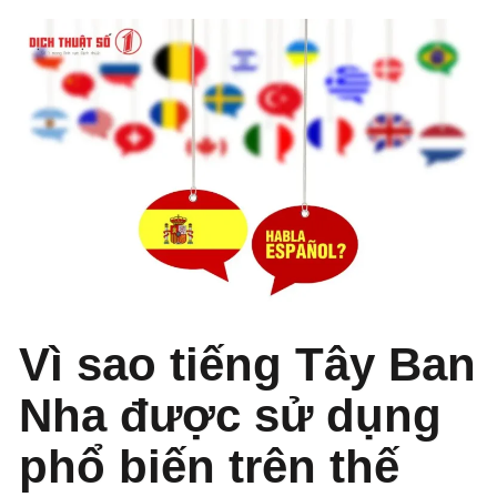
Vì sao tiếng Tây Ban
Nha được sử dụng
phổ biến trên thế