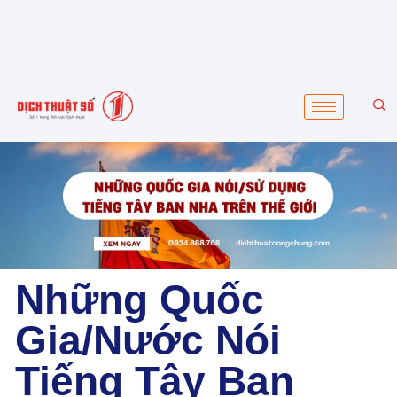
Những Quốc
Gia/Nước Nói
Tiếng Tây Ban