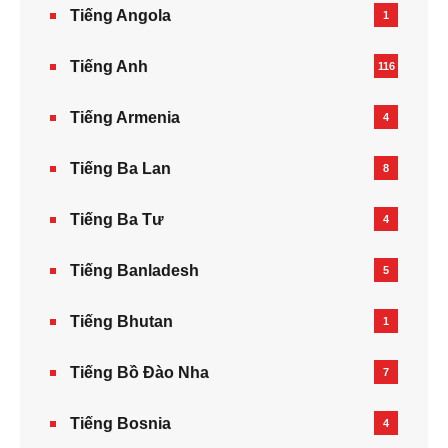
Tiếng Angola
1
Tiếng Anh
116
Tiếng Armenia‎
4
Tiếng Ba Lan
8
Tiếng Ba Tư
4
Tiếng Banladesh
5
Tiếng Bhutan
1
Tiếng Bồ Đào Nha
7
Tiếng Bosnia
4