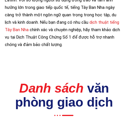
hưởng lớn trong giao tiếp quốc tế, tiếng Tây Ban Nha ngày
càng trở thành một ngôn ngữ quan trọng trong học tập, du
lịch và kinh doanh. Nếu bạn đang có nhu cầu
dịch thuật tiếng
Tây Ban Nha
chính xác và chuyên nghiệp, hãy tham khảo dịch
vụ tại Dịch Thuật Công Chứng Số 1 để được hỗ trợ nhanh
chóng và đảm bảo chất lượng.
Danh sách
văn
phòng giao dịch