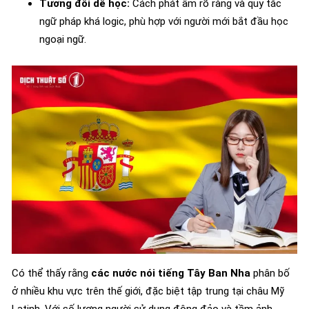
Tương đối dễ học:
Cách phát âm rõ ràng và quy tắc
ngữ pháp khá logic, phù hợp với người mới bắt đầu học
ngoại ngữ.
Có thể thấy rằng
các nước nói tiếng Tây Ban Nha
phân bố
ở nhiều khu vực trên thế giới, đặc biệt tập trung tại châu Mỹ
Latinh. Với số lượng người sử dụng đông đảo và tầm ảnh