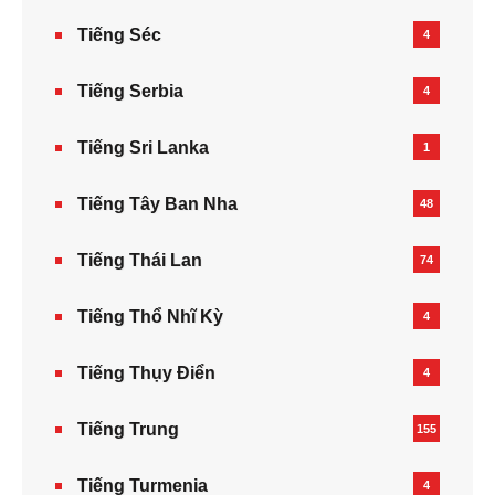
Tiếng Séc
4
Tiếng Serbia
4
Tiếng Sri Lanka
1
Tiếng Tây Ban Nha
48
Tiếng Thái Lan
74
Tiếng Thổ Nhĩ Kỳ
4
Tiếng Thụy Điển
4
Tiếng Trung
155
Tiếng Turmenia
4