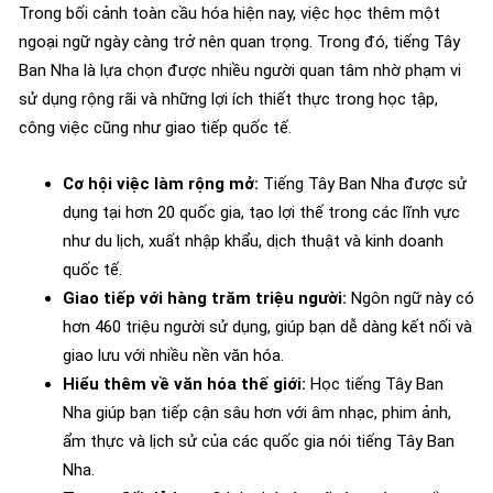
Trong bối cảnh toàn cầu hóa hiện nay, việc học thêm một
ngoại ngữ ngày càng trở nên quan trọng. Trong đó, tiếng Tây
Ban Nha là lựa chọn được nhiều người quan tâm nhờ phạm vi
sử dụng rộng rãi và những lợi ích thiết thực trong học tập,
công việc cũng như giao tiếp quốc tế.
Cơ hội việc làm rộng mở:
Tiếng Tây Ban Nha được sử
dụng tại hơn 20 quốc gia, tạo lợi thế trong các lĩnh vực
như du lịch, xuất nhập khẩu, dịch thuật và kinh doanh
quốc tế.
Giao tiếp với hàng trăm triệu người:
Ngôn ngữ này có
hơn 460 triệu người sử dụng, giúp bạn dễ dàng kết nối và
giao lưu với nhiều nền văn hóa.
Hiểu thêm về văn hóa thế giới:
Học tiếng Tây Ban
Nha giúp bạn tiếp cận sâu hơn với âm nhạc, phim ảnh,
ẩm thực và lịch sử của các quốc gia nói tiếng Tây Ban
Nha.