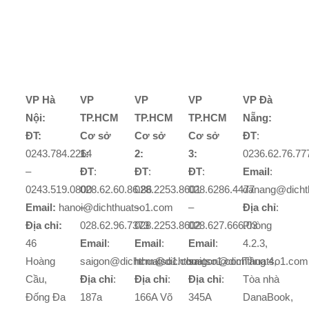
VP Hà
VP
VP
VP
VP Đà
Nội:
TP.HCM
TP.HCM
TP.HCM
Nẵng:
ĐT:
Cơ sở
Cơ sở
Cơ sở
ĐT
:
0243.784.2264
1:
2:
3:
0236.62.76.77
–
ĐT
:
ĐT
:
ĐT
:
Email
:
0243.519.0800
028.62.60.86.86
028.2253.8601
028.6286.4477
danang@dicht
Email:
hanoi@dichthuatso1.com
–
–
–
Địa chỉ
:
Địa chỉ:
028.62.96.7373
028.2253.8602
028.627.666.03
Phòng
46
Email
:
Email
:
Email
:
4.2.3,
Hoàng
saigon@dichthuatso1.com
hcm@dichthuatso1.com
saigon@dichthuatso1.com
Tầng 4,
Cầu,
Địa chỉ
:
Địa chỉ
:
Địa chỉ
:
Tòa nhà
Đống Đa
187a
166A Võ
345A
DanaBook,