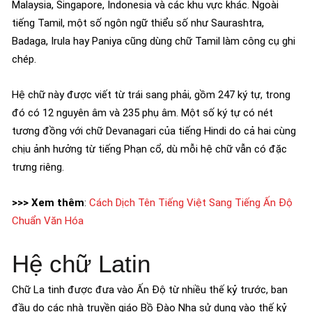
Malaysia, Singapore, Indonesia và các khu vực khác. Ngoài
tiếng Tamil, một số ngôn ngữ thiểu số như Saurashtra,
Badaga, Irula hay Paniya cũng dùng chữ Tamil làm công cụ ghi
chép.
Hệ chữ này được viết từ trái sang phải, gồm 247 ký tự, trong
đó có 12 nguyên âm và 235 phụ âm. Một số ký tự có nét
tương đồng với chữ Devanagari của tiếng Hindi do cả hai cùng
chịu ảnh hưởng từ tiếng Phạn cổ, dù mỗi hệ chữ vẫn có đặc
trưng riêng.
>>> Xem thêm
:
Cách Dịch Tên Tiếng Việt Sang Tiếng Ấn Độ
Chuẩn Văn Hóa
Hệ chữ Latin
Chữ La tinh được đưa vào Ấn Độ từ nhiều thế kỷ trước, ban
đầu do các nhà truyền giáo Bồ Đào Nha sử dụng vào thế kỷ