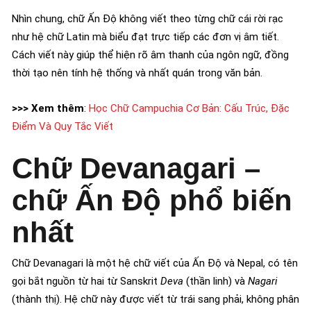
Nhìn chung, chữ Ấn Độ không viết theo từng chữ cái rời rạc
như hệ chữ Latin mà biểu đạt trực tiếp các đơn vị âm tiết.
Cách viết này giúp thể hiện rõ âm thanh của ngôn ngữ, đồng
thời tạo nên tính hệ thống và nhất quán trong văn bản.
>>> Xem thêm
:
Học Chữ Campuchia Cơ Bản: Cấu Trúc, Đặc
Điểm Và Quy Tắc Viết
Chữ Devanagari –
chữ Ấn Độ phổ biến
nhất
Chữ Devanagari là một hệ chữ viết của Ấn Độ và Nepal, có tên
gọi bắt nguồn từ hai từ Sanskrit
Deva
(thần linh) và
Nagari
(thành thị). Hệ chữ này được viết từ trái sang phải, không phân