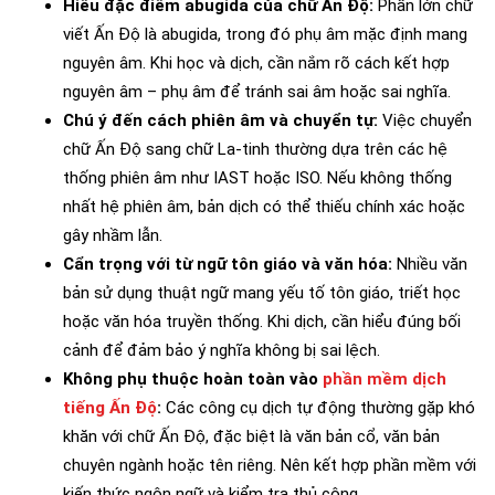
Hiểu đặc điểm abugida của chữ Ấn Độ:
Phần lớn chữ
viết Ấn Độ là abugida, trong đó phụ âm mặc định mang
nguyên âm. Khi học và dịch, cần nắm rõ cách kết hợp
nguyên âm – phụ âm để tránh sai âm hoặc sai nghĩa.
Chú ý đến cách phiên âm và chuyển tự:
Việc chuyển
chữ Ấn Độ sang chữ La-tinh thường dựa trên các hệ
thống phiên âm như IAST hoặc ISO. Nếu không thống
nhất hệ phiên âm, bản dịch có thể thiếu chính xác hoặc
gây nhầm lẫn.
Cẩn trọng với từ ngữ tôn giáo và văn hóa:
Nhiều văn
bản sử dụng thuật ngữ mang yếu tố tôn giáo, triết học
hoặc văn hóa truyền thống. Khi dịch, cần hiểu đúng bối
cảnh để đảm bảo ý nghĩa không bị sai lệch.
Không phụ thuộc hoàn toàn vào
phần mềm dịch
tiếng Ấn Độ
:
Các công cụ dịch tự động thường gặp khó
khăn với chữ Ấn Độ, đặc biệt là văn bản cổ, văn bản
chuyên ngành hoặc tên riêng. Nên kết hợp phần mềm với
kiến thức ngôn ngữ và kiểm tra thủ công.