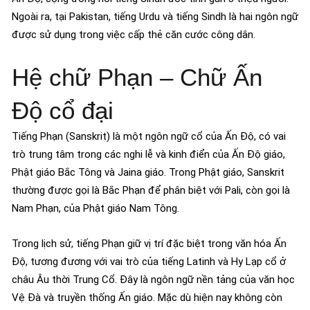
Ngoài ra, tại Pakistan, tiếng Urdu và tiếng Sindh là hai ngôn ngữ
được sử dụng trong việc cấp thẻ căn cước công dân.
Hệ chữ Phạn – Chữ Ấn
Độ cổ đại
Tiếng Phạn (Sanskrit) là một ngôn ngữ cổ của Ấn Độ, có vai
trò trung tâm trong các nghi lễ và kinh điển của Ấn Độ giáo,
Phật giáo Bắc Tông và Jaina giáo. Trong Phật giáo, Sanskrit
thường được gọi là Bắc Phạn để phân biệt với Pali, còn gọi là
Nam Phạn, của Phật giáo Nam Tông.
Trong lịch sử, tiếng Phạn giữ vị trí đặc biệt trong văn hóa Ấn
Độ, tương đương với vai trò của tiếng Latinh và Hy Lạp cổ ở
châu Âu thời Trung Cổ. Đây là ngôn ngữ nền tảng của văn học
Vệ Đà và truyền thống Ấn giáo. Mặc dù hiện nay không còn