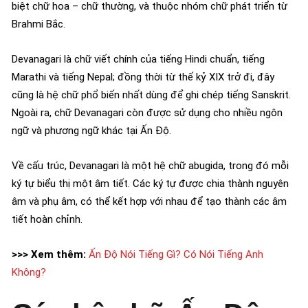
biệt chữ hoa – chữ thường, và thuộc nhóm chữ phát triển từ
Brahmi Bắc.
Devanagari là chữ viết chính của tiếng Hindi chuẩn, tiếng
Marathi và tiếng Nepal; đồng thời từ thế kỷ XIX trở đi, đây
cũng là hệ chữ phổ biến nhất dùng để ghi chép tiếng Sanskrit.
Ngoài ra, chữ Devanagari còn được sử dụng cho nhiều ngôn
ngữ và phương ngữ khác tại Ấn Độ.
Về cấu trúc, Devanagari là một hệ chữ abugida, trong đó mỗi
ký tự biểu thị một âm tiết. Các ký tự được chia thành nguyên
âm và phụ âm, có thể kết hợp với nhau để tạo thành các âm
tiết hoàn chỉnh.
>>> Xem thêm:
Ấn Độ Nói Tiếng Gì? Có Nói Tiếng Anh
Không?