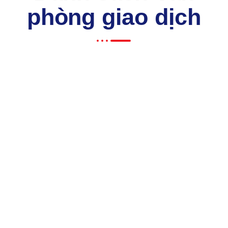
phòng giao dịch