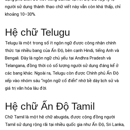
người sử dụng thành thạo chữ viết này vẫn còn khá thấp, chỉ
khoảng 10–30%.
Hệ chữ Telugu
Telugu là một trong số ít ngôn ngữ được công nhận chính
thức tại nhiều bang của Ấn Độ, bên cạnh Hindi, tiếng Anh và
Bengali. Đây là ngôn ngữ chủ yếu tại Andhra Pradesh và
Telangana, đồng thời có số lượng người sử dụng đáng kể ở
các bang khác. Ngoài ra, Telugu còn được Chính phủ Ấn Độ
xếp vào nhóm sáu “ngôn ngữ cổ điển” nhờ bề dày lịch sử và
giá trị văn hóa lâu đời.
Hệ chữ Ấn Độ Tamil
Chữ Tamil là một hệ chữ abugida, được cộng đồng người
Tamil sử dụng rộng rãi tại nhiều quốc gia như Ấn Độ, Sri Lanka,