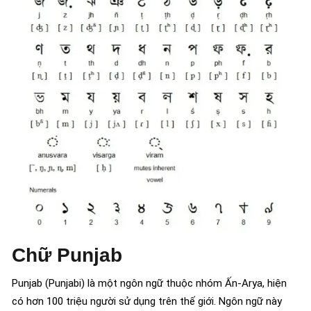
Chữ Punjab
Punjab (Punjabi) là một ngôn ngữ thuộc nhóm Ấn-Arya, hiện
có hơn 100 triệu người sử dụng trên thế giới. Ngôn ngữ này