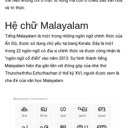
thể hiện không chỉ ở mặt từ vựng mà còn ở chiều sâu văn hóa
và tri thức.
Hệ chữ Malayalam
Tiếng Malayalam là một trong những ngôn ngữ chính thức của
Ấn Độ, được sử dụng chủ yếu tại bang Kerala. Đây là một
trong 22 ngôn ngữ có địa vị chính thức và được công nhận là
“ngôn ngữ cổ điển” vào năm 2013. Sự hình thành tiếng
Malayalam hiện đại gắn liền với đóng góp của nhà thơ
Thunchaththu Ezhuthachan ở thế kỷ XVI, người được xem là
cha đẻ của văn học Malayalam.