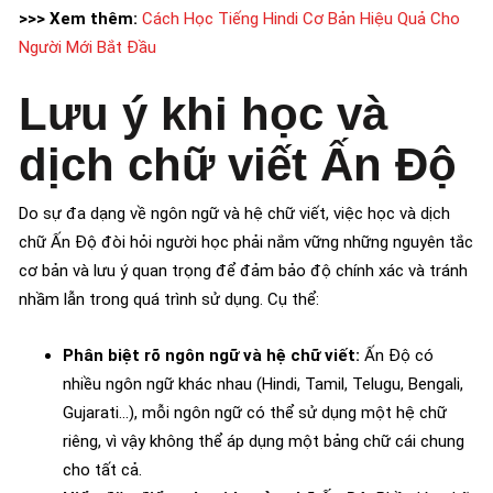
>>> Xem thêm:
Cách Học Tiếng Hindi Cơ Bản​ Hiệu Quả Cho
Người Mới Bắt Đầu
Lưu ý khi học và
dịch chữ viết Ấn Độ
Do sự đa dạng về ngôn ngữ và hệ chữ viết, việc học và dịch
chữ Ấn Độ đòi hỏi người học phải nắm vững những nguyên tắc
cơ bản và lưu ý quan trọng để đảm bảo độ chính xác và tránh
nhầm lẫn trong quá trình sử dụng. Cụ thể:
Phân biệt rõ ngôn ngữ và hệ chữ viết:
Ấn Độ có
nhiều ngôn ngữ khác nhau (Hindi, Tamil, Telugu, Bengali,
Gujarati…), mỗi ngôn ngữ có thể sử dụng một hệ chữ
riêng, vì vậy không thể áp dụng một bảng chữ cái chung
cho tất cả.