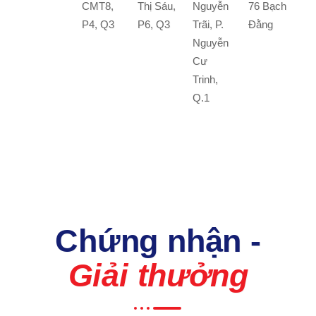
CMT8,
Thị Sáu,
Nguyễn
76 Bạch
P4, Q3
P6, Q3
Trãi, P.
Đằng
Nguyễn
Cư
Trinh,
Q.1
Chứng nhận -
Giải thưởng