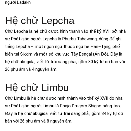
người Ladakh.
Hệ chữ Lepcha
Chữ Lepcha là hệ chữ được hình thành vào thế kỷ XVII bởi nhà
sư Phật giáo người Lepcha là Phurbu Tshewang, dùng để ghi
tiếng Lepcha – một ngôn ngữ thuộc ngữ hệ Hán–Tạng, phổ
biến tại Sikkim và một số khu vực Tây Bengal (Ấn Độ). Đây là
hệ chữ abugida, viết từ trái sang phải, gồm 30 ký tự cơ bản với
26 phụ âm và 4 nguyên âm.
Hệ chữ Limbu
Chữ Limbu là hệ chữ được hình thành vào thế kỷ XVII do nhà
sư Phật giáo người Limbu là Phajo Drugom Shigpo sáng tạo.
Đây là hệ chữ abugida, viết từ trái sang phải, gồm 34 ký tự cơ
bản với 26 phụ âm và 8 nguyên âm.