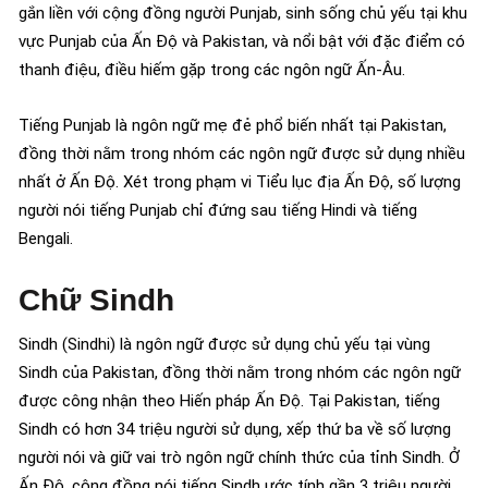
gắn liền với cộng đồng người Punjab, sinh sống chủ yếu tại khu
vực Punjab của Ấn Độ và Pakistan, và nổi bật với đặc điểm có
thanh điệu, điều hiếm gặp trong các ngôn ngữ Ấn-Âu.
Tiếng Punjab là ngôn ngữ mẹ đẻ phổ biến nhất tại Pakistan,
đồng thời nằm trong nhóm các ngôn ngữ được sử dụng nhiều
nhất ở Ấn Độ. Xét trong phạm vi Tiểu lục địa Ấn Độ, số lượng
người nói tiếng Punjab chỉ đứng sau tiếng Hindi và tiếng
Bengali.
Chữ Sindh
Sindh (Sindhi) là ngôn ngữ được sử dụng chủ yếu tại vùng
Sindh của Pakistan, đồng thời nằm trong nhóm các ngôn ngữ
được công nhận theo Hiến pháp Ấn Độ. Tại Pakistan, tiếng
Sindh có hơn 34 triệu người sử dụng, xếp thứ ba về số lượng
người nói và giữ vai trò ngôn ngữ chính thức của tỉnh Sindh. Ở
Ấn Độ, cộng đồng nói tiếng Sindh ước tính gần 3 triệu người.