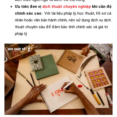
Ưu tiên đơn vị
dịch thuật chuyên nghiệp
khi cần độ
chính xác cao:
Với tài liệu pháp lý, học thuật, hồ sơ cá
nhân hoặc văn bản hành chính, nên sử dụng dịch vụ dịch
thuật chuyên sâu để đảm bảo tính chính xác và giá trị
pháp lý.