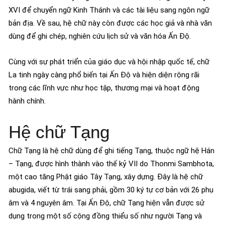
XVI để chuyển ngữ Kinh Thánh và các tài liệu sang ngôn ngữ
bản địa. Về sau, hệ chữ này còn được các học giả và nhà văn
dùng để ghi chép, nghiên cứu lịch sử và văn hóa Ấn Độ.
Cùng với sự phát triển của giáo dục và hội nhập quốc tế, chữ
La tinh ngày càng phổ biến tại Ấn Độ và hiện diện rộng rãi
trong các lĩnh vực như học tập, thương mại và hoạt động
hành chính.
Hệ chữ Tạng
Chữ Tạng là hệ chữ dùng để ghi tiếng Tạng, thuộc ngữ hệ Hán
– Tạng, được hình thành vào thế kỷ VII do Thonmi Sambhota,
một cao tăng Phật giáo Tây Tạng, xây dựng. Đây là hệ chữ
abugida, viết từ trái sang phải, gồm 30 ký tự cơ bản với 26 phụ
âm và 4 nguyên âm. Tại Ấn Độ, chữ Tạng hiện vẫn được sử
dụng trong một số cộng đồng thiểu số như người Tạng và