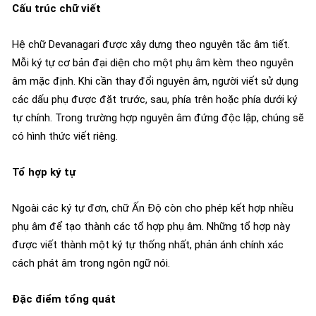
Cấu trúc chữ viết
Hệ chữ Devanagari được xây dựng theo nguyên tắc âm tiết.
Mỗi ký tự cơ bản đại diện cho một phụ âm kèm theo nguyên
âm mặc định. Khi cần thay đổi nguyên âm, người viết sử dụng
các dấu phụ được đặt trước, sau, phía trên hoặc phía dưới ký
tự chính. Trong trường hợp nguyên âm đứng độc lập, chúng sẽ
có hình thức viết riêng.
Tổ hợp ký tự
Ngoài các ký tự đơn, chữ Ấn Độ còn cho phép kết hợp nhiều
phụ âm để tạo thành các tổ hợp phụ âm. Những tổ hợp này
được viết thành một ký tự thống nhất, phản ánh chính xác
cách phát âm trong ngôn ngữ nói.
Đặc điểm tổng quát