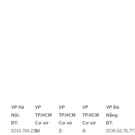
VP Hà
VP
VP
VP
VP Đà
Nội:
TP.HCM
TP.HCM
TP.HCM
Nẵng:
ĐT:
Cơ sở
Cơ sở
Cơ sở
ĐT
:
0243.784.2264
1:
2:
3:
0236.62.76.77