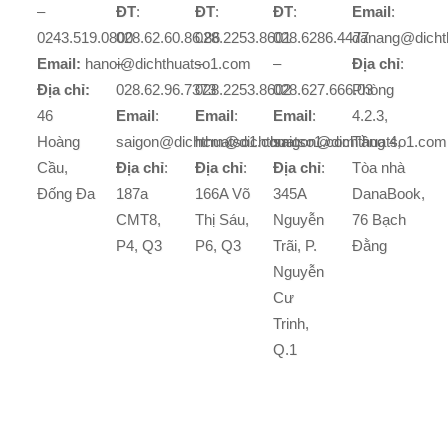
–
ĐT
:
ĐT
:
ĐT
:
Email
:
0243.519.0800
028.62.60.86.86
028.2253.8601
028.6286.4477
danang@dicht
Email:
hanoi@dichthuatso1.com
–
–
–
Địa chỉ
:
Địa chỉ:
028.62.96.7373
028.2253.8602
028.627.666.03
Phòng
46
Email
:
Email
:
Email
:
4.2.3,
Hoàng
saigon@dichthuatso1.com
hcm@dichthuatso1.com
saigon@dichthuatso1.com
Tầng 4,
Cầu,
Địa chỉ
:
Địa chỉ
:
Địa chỉ
:
Tòa nhà
Đống Đa
187a
166A Võ
345A
DanaBook,
CMT8,
Thị Sáu,
Nguyễn
76 Bạch
P4, Q3
P6, Q3
Trãi, P.
Đằng
Nguyễn
Cư
Trinh,
Q.1