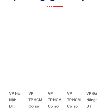
VP Hà
VP
VP
VP
VP Đà
Nội:
TP.HCM
TP.HCM
TP.HCM
Nẵng:
ĐT:
Cơ sở
Cơ sở
Cơ sở
ĐT
: