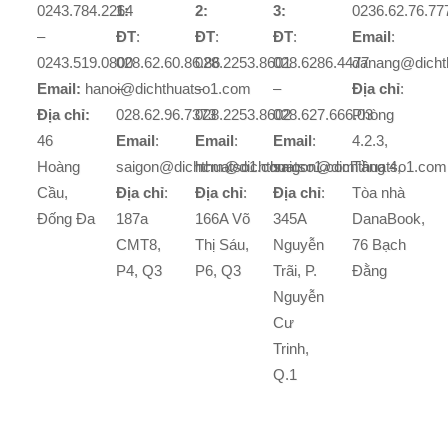
0243.784.2264
1:
2:
3:
0236.62.76.77
–
ĐT
:
ĐT
:
ĐT
:
Email
:
0243.519.0800
028.62.60.86.86
028.2253.8601
028.6286.4477
danang@dicht
Email:
hanoi@dichthuatso1.com
–
–
–
Địa chỉ
:
Địa chỉ:
028.62.96.7373
028.2253.8602
028.627.666.03
Phòng
46
Email
:
Email
:
Email
:
4.2.3,
Hoàng
saigon@dichthuatso1.com
hcm@dichthuatso1.com
saigon@dichthuatso1.com
Tầng 4,
Cầu,
Địa chỉ
:
Địa chỉ
:
Địa chỉ
:
Tòa nhà
Đống Đa
187a
166A Võ
345A
DanaBook,
CMT8,
Thị Sáu,
Nguyễn
76 Bạch
P4, Q3
P6, Q3
Trãi, P.
Đằng
Nguyễn
Cư
Trinh,
Q.1