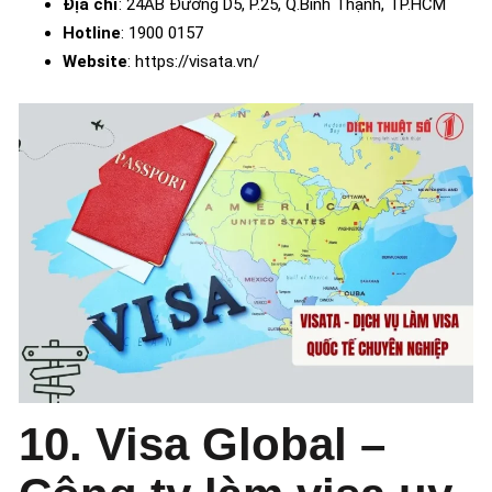
Địa chỉ
: 24AB Đường D5, P.25, Q.Bình Thạnh, TP.HCM
Hotline
: 1900 0157
Website
: https://visata.vn/
10. Visa Global –