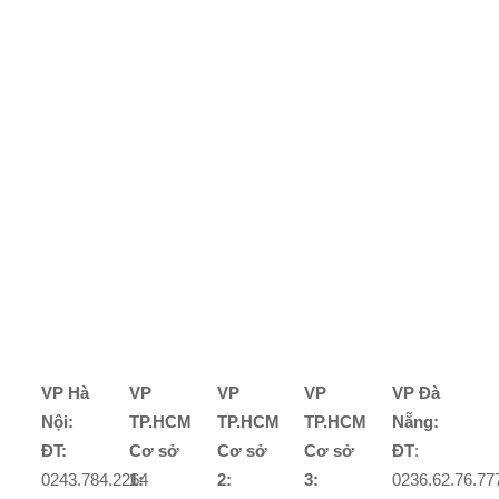
VP Hà
VP
VP
VP
VP Đà
Nội:
TP.HCM
TP.HCM
TP.HCM
Nẵng:
ĐT:
Cơ sở
Cơ sở
Cơ sở
ĐT
:
0243.784.2264
1:
2:
3:
0236.62.76.77