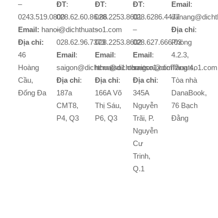
–
ĐT
:
ĐT
:
ĐT
:
Email
:
0243.519.0800
028.62.60.86.86
028.2253.8601
028.6286.4477
danang@dicht
Email:
hanoi@dichthuatso1.com
–
–
–
Địa chỉ
:
Địa chỉ:
028.62.96.7373
028.2253.8602
028.627.666.03
Phòng
46
Email
:
Email
:
Email
:
4.2.3,
Hoàng
saigon@dichthuatso1.com
hcm@dichthuatso1.com
saigon@dichthuatso1.com
Tầng 4,
Cầu,
Địa chỉ
:
Địa chỉ
:
Địa chỉ
:
Tòa nhà
Đống Đa
187a
166A Võ
345A
DanaBook,
CMT8,
Thị Sáu,
Nguyễn
76 Bạch
P4, Q3
P6, Q3
Trãi, P.
Đằng
Nguyễn
Cư
Trinh,
Q.1