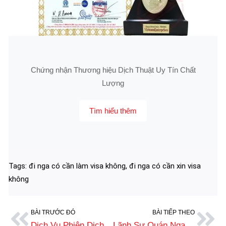
Chứng nhận Thương hiệu Dịch Thuật Uy Tín Chất
Lượng
Tìm hiểu thêm
Tags:
đi nga có cần làm visa không
,
đi nga có cần xin visa
không
BÀI TRƯỚC ĐÓ
BÀI TIẾP THEO
Dịch Vụ Phiên Dịch Tiếng Nga Sang Tiếng Việt Chuẩn Xác, Uy Tín
Lãnh Sự Quán Nga Tại Hồ Chí Minh: Địa Chỉ Và Các Dịch Vụ Cụ Thể