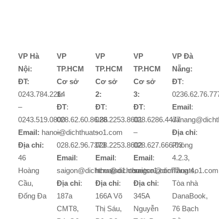
VP Hà
VP
VP
VP
VP Đà
Nội:
TP.HCM
TP.HCM
TP.HCM
Nẵng:
ĐT:
Cơ sở
Cơ sở
Cơ sở
ĐT
:
0243.784.2264
1:
2:
3:
0236.62.76.77
–
ĐT
:
ĐT
:
ĐT
:
Email
:
0243.519.0800
028.62.60.86.86
028.2253.8601
028.6286.4477
danang@dicht
Email:
hanoi@dichthuatso1.com
–
–
–
Địa chỉ
:
Địa chỉ:
028.62.96.7373
028.2253.8602
028.627.666.03
Phòng
46
Email
:
Email
:
Email
:
4.2.3,
Hoàng
saigon@dichthuatso1.com
hcm@dichthuatso1.com
saigon@dichthuatso1.com
Tầng 4,
Cầu,
Địa chỉ
:
Địa chỉ
:
Địa chỉ
:
Tòa nhà
Đống Đa
187a
166A Võ
345A
DanaBook,
CMT8,
Thị Sáu,
Nguyễn
76 Bạch