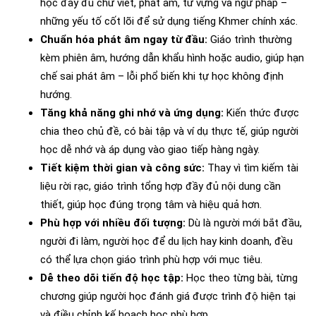
học đầy đủ chữ viết, phát âm, từ vựng và ngữ pháp –
những yếu tố cốt lõi để sử dụng tiếng Khmer chính xác.
Chuẩn hóa phát âm ngay từ đầu:
Giáo trình thường
kèm phiên âm, hướng dẫn khẩu hình hoặc audio, giúp hạn
chế sai phát âm – lỗi phổ biến khi tự học không định
hướng.
Tăng khả năng ghi nhớ và ứng dụng:
Kiến thức được
chia theo chủ đề, có bài tập và ví dụ thực tế, giúp người
học dễ nhớ và áp dụng vào giao tiếp hàng ngày.
Tiết kiệm thời gian và công sức:
Thay vì tìm kiếm tài
liệu rời rạc, giáo trình tổng hợp đầy đủ nội dung cần
thiết, giúp học đúng trọng tâm và hiệu quả hơn.
Phù hợp với nhiều đối tượng:
Dù là người mới bắt đầu,
người đi làm, người học để du lịch hay kinh doanh, đều
có thể lựa chọn giáo trình phù hợp với mục tiêu.
Dễ theo dõi tiến độ học tập:
Học theo từng bài, từng
chương giúp người học đánh giá được trình độ hiện tại
và điều chỉnh kế hoạch học phù hợp.