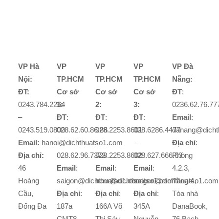
VP Hà
VP
VP
VP
VP Đà
Nội:
TP.HCM
TP.HCM
TP.HCM
Nẵng:
ĐT:
Cơ sở
Cơ sở
Cơ sở
ĐT
:
0243.784.2264
1:
2:
3:
0236.62.76.77
–
ĐT
:
ĐT
:
ĐT
:
Email
:
0243.519.0800
028.62.60.86.86
028.2253.8601
028.6286.4477
danang@dicht
Email:
hanoi@dichthuatso1.com
–
–
–
Địa chỉ
:
Địa chỉ:
028.62.96.7373
028.2253.8602
028.627.666.03
Phòng
46
Email
:
Email
:
Email
:
4.2.3,
Hoàng
saigon@dichthuatso1.com
hcm@dichthuatso1.com
saigon@dichthuatso1.com
Tầng 4,
Cầu,
Địa chỉ
:
Địa chỉ
:
Địa chỉ
:
Tòa nhà
Đống Đa
187a
166A Võ
345A
DanaBook,
CMT8,
Thị Sáu,
Nguyễn
76 Bạch