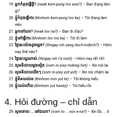
អ្នកកំពុងធ្វើអ្វី?
(neak kom-pung tvo avei?)
– Bạn đang làm
gì?
ខ្ញុំកំពុងធ្វើការ
(khnhom kom-pung tvo ka)
– Tôi đang làm
việc
អ្នកទៅណា?
(neak tov na?)
– Bạn đi đâu?
ខ្ញុំទៅធ្វើការ
(khnhom tov tvo ka)
– Tôi đi làm
ថ្ងៃនេះយ៉ាងដូចម្តេច?
(thngay nih yang doch-mdech?)
– Hôm
nay thế nào?
ថ្ងៃនេះល្អណាស់
(thngay nih l’a norh)
– Hôm nay rất tốt
សូមនិយាយម្តងទៀត
(som ni-yiey mdong tiet)
– Xin nói lại
សូមនិយាយយឺតៗ
(som ni-yiey yưt-yưt)
– Xin nói chậm lại
ខ្ញុំមិនយល់ទេ
(khnhom min yul te)
– Tôi không hiểu
ខ្ញុំយល់ហើយ
(khnhom yul haoey)
– Tôi hiểu rồi.
4. Hỏi đường – chỉ dẫn
សូមទោស … នៅឯណា?
(som to … nov e-na?)
– Xin lỗi, … ở