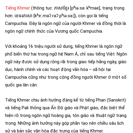
Tiếng Khmer
(thông tục: ភាសាខ្មែរ [pʰiə.saː kʰmae], trang trọng
hơn: ខេមរភាសា [kʰeː.maʔ.raʔ.pʰiə.saː]), còn gọi là tiếng
Campuchia. Đây là ngôn ngữ của người Khmer và đồng thời là
ngôn ngữ chính thức của Vương quốc Campuchia.
Với khoảng 16 triệu người sử dụng, tiếng Khmer là ngôn ngữ
phổ biến thứ hai trong ngữ hệ Nam Á, chỉ sau tiếng Việt. Ngôn
ngữ này được sử dụng rộng rãi trong giao tiếp hằng ngày, giáo
dục, hành chính và các hoạt động văn hóa – xã hội tại
Campuchia cũng như trong cộng đồng người Khmer ở một số
quốc gia lân cận.
Tiếng Khmer chịu ảnh hưởng đáng kể từ tiếng Phạn (Sanskrit)
và tiếng Pali thông qua Ấn Độ giáo và Phật giáo, đặc biệt thể
hiện rõ trong ngôn ngữ hoàng gia, tôn giáo và thuật ngữ trang
trọng. Những ảnh hưởng này góp phần tạo nên chiều sâu lịch
sử và bản sắc văn hóa đặc trưng của tiếng Khmer.