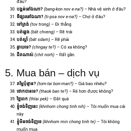
đâu?
បង្គន់នៅឯណា?
(bang-kon nov e-na?)
– Nhà vệ sinh ở đâu?
ទីផ្សារនៅឯណា?
(ti-psa nov e-na?)
– Chợ ở đâu?
ទៅត្រង់
(tov trong)
– Đi thẳng
បត់ឆ្វេង
(bât chveng)
– Rẽ trái
បត់ស្តាំ
(bât sdam)
– Rẽ phải
ឆ្ងាយទេ?
(chngay te?)
– Có xa không?
ជិតណាស់
(chit norh)
– Rất gần.
5. Mua bán – dịch vụ
តម្លៃប៉ុន្មាន?
(tom-lai bon-man?)
– Giá bao nhiêu?
ថោកបានទេ?
(thaok ban te?)
– Rẻ hơn được không?
ថ្លៃពេក
(thlai pek)
– Đắt quá
ខ្ញុំចង់ទិញនេះ
(khnhom chong tinh nih)
– Tôi muốn mua cái
này
ខ្ញុំមិនចង់ទិញទេ
(khnhom min chong tinh te)
– Tôi không
muốn mua