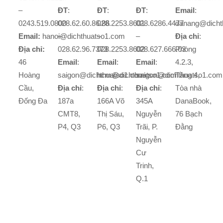
–
ĐT
:
ĐT
:
ĐT
:
Email
:
0243.519.0800
028.62.60.86.86
028.2253.8601
028.6286.4477
danang@dicht
Email:
hanoi@dichthuatso1.com
–
–
–
Địa chỉ
:
Địa chỉ:
028.62.96.7373
028.2253.8602
028.627.666.03
Phòng
46
Email
:
Email
:
Email
:
4.2.3,
Hoàng
saigon@dichthuatso1.com
hcm@dichthuatso1.com
saigon@dichthuatso1.com
Tầng 4,
Cầu,
Địa chỉ
:
Địa chỉ
:
Địa chỉ
:
Tòa nhà
Đống Đa
187a
166A Võ
345A
DanaBook,
CMT8,
Thị Sáu,
Nguyễn
76 Bạch
P4, Q3
P6, Q3
Trãi, P.
Đằng
Nguyễn
Cư
Trinh,
Q.1