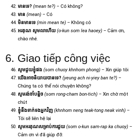
មានទេ?
(mean te?)
– Có không?
មាន
(mean)
– Có
មិនមានទេ
(min mean te)
– Không có
អរគុណ សូមលាហើយ
(o-kun som lea haoey)
– Cảm ơn,
chào nhé.
6. Giao tiếp công việc
សូមជួយខ្ញុំផង
(som chuoy khnhom phong)
– Xin giúp tôi
យើងអាចនិយាយបានទេ?
(yeung ach ni-yiey ban te?)
–
Chúng ta có thể nói chuyện không?
សូមរង់ចាំបន្តិច
(som rong-cham bon-tich)
– Xin chờ một
chút
ខ្ញុំនឹងទាក់ទងអ្នកវិញ
(khnhom neng teak-tong neak vinh)
–
Tôi sẽ liên hệ lại
សូមអរគុណសម្រាប់ការជួយ
(som o-kun sam-rap ka chuoy)
–
Cảm ơn vì đã giúp đỡ.