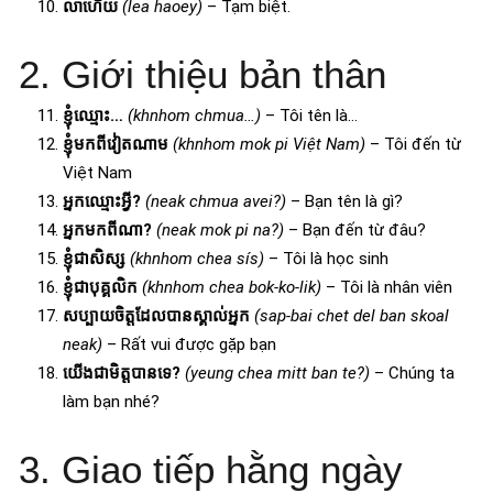
លាហើយ
(lea haoey)
– Tạm biệt.
2. Giới thiệu bản thân
ខ្ញុំឈ្មោះ…
(khnhom chmua…)
– Tôi tên là…
ខ្ញុំមកពីវៀតណាម
(khnhom mok pi Việt Nam)
– Tôi đến từ
Việt Nam
អ្នកឈ្មោះអ្វី?
(neak chmua avei?)
– Bạn tên là gì?
អ្នកមកពីណា?
(neak mok pi na?)
– Bạn đến từ đâu?
ខ្ញុំជាសិស្ស
(khnhom chea sís)
– Tôi là học sinh
ខ្ញុំជាបុគ្គលិក
(khnhom chea bok-ko-lik)
– Tôi là nhân viên
សប្បាយចិត្តដែលបានស្គាល់អ្នក
(sap-bai chet del ban skoal
neak)
– Rất vui được gặp bạn
យើងជាមិត្តបានទេ?
(yeung chea mitt ban te?)
– Chúng ta
làm bạn nhé?
3. Giao tiếp hằng ngày