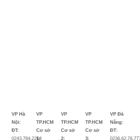
VP Hà
VP
VP
VP
VP Đà
Nội:
TP.HCM
TP.HCM
TP.HCM
Nẵng:
ĐT:
Cơ sở
Cơ sở
Cơ sở
ĐT
:
0243.784.2264
1:
2:
3:
0236.62.76.77