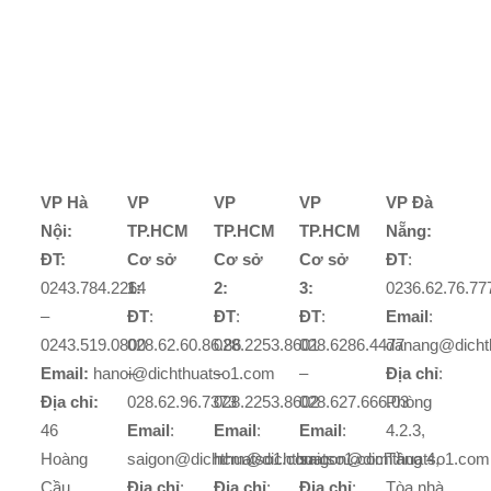
VP Hà
VP
VP
VP
VP Đà
Nội:
TP.HCM
TP.HCM
TP.HCM
Nẵng:
ĐT:
Cơ sở
Cơ sở
Cơ sở
ĐT
:
0243.784.2264
1:
2:
3:
0236.62.76.77
–
ĐT
:
ĐT
:
ĐT
:
Email
:
0243.519.0800
028.62.60.86.86
028.2253.8601
028.6286.4477
danang@dicht
Email:
hanoi@dichthuatso1.com
–
–
–
Địa chỉ
:
Địa chỉ:
028.62.96.7373
028.2253.8602
028.627.666.03
Phòng
46
Email
:
Email
:
Email
:
4.2.3,
Hoàng
saigon@dichthuatso1.com
hcm@dichthuatso1.com
saigon@dichthuatso1.com
Tầng 4,
Cầu,
Địa chỉ
:
Địa chỉ
:
Địa chỉ
:
Tòa nhà