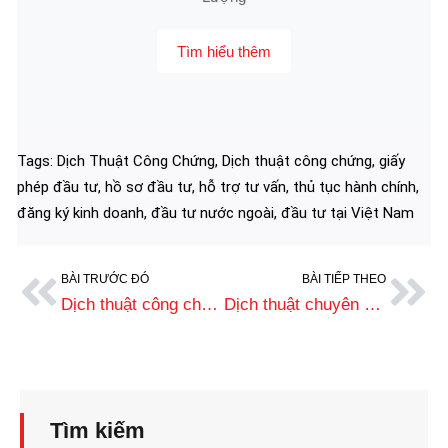
Tìm hiểu thêm
Tags:
Dịch Thuật Công Chứng
,
Dịch thuật công chứng
,
giấy
phép đầu tư
,
hồ sơ đầu tư
,
hỗ trợ tư vấn
,
thủ tục hành chính
,
đăng ký kinh doanh
,
đầu tư nước ngoài
,
đầu tư tại Việt Nam
BÀI TRƯỚC ĐÓ
BÀI TIẾP THEO
Dịch thuật công chứng trong hồ sơ du học: Đặt chân đến giấc mơ nước ngoài
Dịch thuật chuyên ngành hợp đồng, báo cáo tài chính và tài liệu quan trọng
Tìm kiếm