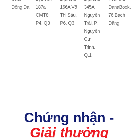
Đống Đa
187a
166A Võ
345A
DanaBook,
CMT8,
Thị Sáu,
Nguyễn
76 Bạch
P4, Q3
P6, Q3
Trãi, P.
Đằng
Nguyễn
Cư
Trinh,
Q.1
Chứng nhận -
Giải thưởng