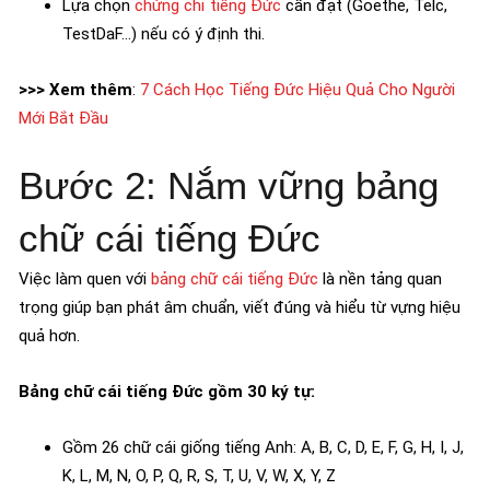
Lựa chọn
chứng chỉ tiếng Đức
cần đạt (Goethe, Telc,
TestDaF…) nếu có ý định thi.
>>> Xem thêm
:
7 Cách Học Tiếng Đức Hiệu Quả Cho Người
Mới Bắt Đầu
Bước 2: Nắm vững bảng
chữ cái tiếng Đức
Việc làm quen với
bảng chữ cái tiếng Đức
là nền tảng quan
trọng giúp bạn phát âm chuẩn, viết đúng và hiểu từ vựng hiệu
quả hơn.
Bảng chữ cái tiếng Đức gồm 30 ký tự:
Gồm 26 chữ cái giống tiếng Anh: A, B, C, D, E, F, G, H, I, J,
K, L, M, N, O, P, Q, R, S, T, U, V, W, X, Y, Z