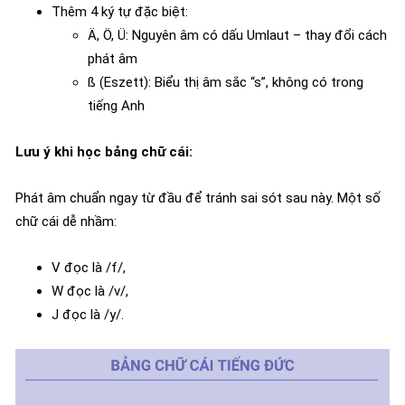
Thêm 4 ký tự đặc biệt:
Ä, Ö, Ü: Nguyên âm có dấu Umlaut – thay đổi cách
phát âm
ß (Eszett): Biểu thị âm sắc “s”, không có trong
tiếng Anh
Lưu ý khi học bảng chữ cái:
Phát âm chuẩn ngay từ đầu để tránh sai sót sau này. Một số
chữ cái dễ nhầm:
V đọc là /f/,
W đọc là /v/,
J đọc là /y/.