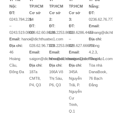
Nội:
TP.HCM
TP.HCM
TP.HCM
Nẵng:
ĐT:
Cơ sở
Cơ sở
Cơ sở
ĐT
:
0243.784.2264
1:
2:
3:
0236.62.76.77
–
ĐT
:
ĐT
:
ĐT
:
Email
:
0243.519.0800
028.62.60.86.86
028.2253.8601
028.6286.4477
danang@dicht
Email:
hanoi@dichthuatso1.com
–
–
–
Địa chỉ
:
Địa chỉ:
028.62.96.7373
028.2253.8602
028.627.666.03
Phòng
46
Email
:
Email
:
Email
:
4.2.3,
Hoàng
saigon@dichthuatso1.com
hcm@dichthuatso1.com
saigon@dichthuatso1.com
Tầng 4,
Cầu,
Địa chỉ
:
Địa chỉ
:
Địa chỉ
:
Tòa nhà
Đống Đa
187a
166A Võ
345A
DanaBook,
CMT8,
Thị Sáu,
Nguyễn
76 Bạch
P4, Q3
P6, Q3
Trãi, P.
Đằng
Nguyễn
Cư
Trinh,
Q.1