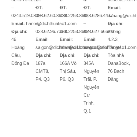
–
ĐT
:
ĐT
:
ĐT
:
Email
:
0243.519.0800
028.62.60.86.86
028.2253.8601
028.6286.4477
danang@dicht
Email:
hanoi@dichthuatso1.com
–
–
–
Địa chỉ
:
Địa chỉ:
028.62.96.7373
028.2253.8602
028.627.666.03
Phòng
46
Email
:
Email
:
Email
:
4.2.3,
Hoàng
saigon@dichthuatso1.com
hcm@dichthuatso1.com
saigon@dichthuatso1.com
Tầng 4,
Cầu,
Địa chỉ
:
Địa chỉ
:
Địa chỉ
:
Tòa nhà
Đống Đa
187a
166A Võ
345A
DanaBook,
CMT8,
Thị Sáu,
Nguyễn
76 Bạch
P4, Q3
P6, Q3
Trãi, P.
Đằng
Nguyễn
Cư
Trinh,
Q.1