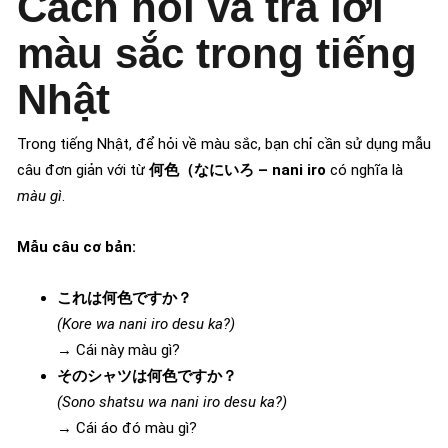
Cách hỏi và trả lời
màu sắc trong tiếng
Nhật
Trong tiếng Nhật, để hỏi về màu sắc, bạn chỉ cần sử dụng mẫu
câu đơn giản với từ
何色（なにいろ – nani iro
có nghĩa là
màu gì
.
Mẫu câu cơ bản:
これは何色ですか？
(Kore wa nani iro desu ka?)
→ Cái này màu gì?
そのシャツは何色ですか？
(Sono shatsu wa nani iro desu ka?)
→ Cái áo đó màu gì?