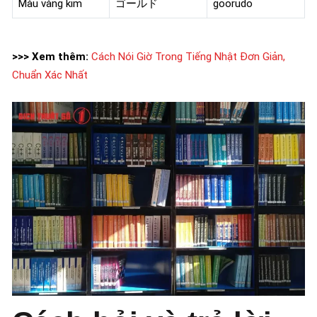
Màu vàng kim
ゴールド
goorudo
>>> Xem thêm:
Cách Nói Giờ Trong Tiếng Nhật Đơn Giản,
Chuẩn Xác Nhất