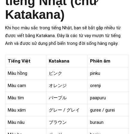
tiếng Nhật (chữ
Katakana)
Khi học màu sắc trong tiếng Nhật, bạn sẽ bắt gặp nhiều từ
được viết bằng Katakana. Đây là các từ vay mượn từ tiếng
Anh và được sử dụng phổ biến trong đời sống hàng ngày.
Tiếng Việt
Katakana
Phiên âm
Màu hồng
ピンク
pinku
Màu cam
オレンジ
orenji
Màu tím
パープル
paapuru
Màu xám
グレー / グレイ
guree / gurei
Màu nâu
ブラウン
buraun