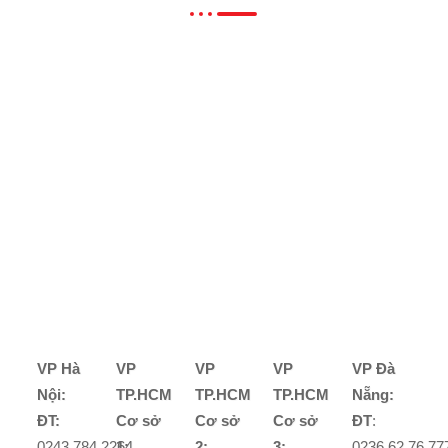
VP Hà
VP
VP
VP
VP Đà
Nội:
TP.HCM
TP.HCM
TP.HCM
Nẵng:
ĐT:
Cơ sở
Cơ sở
Cơ sở
ĐT
:
0243.784.2264
1:
2:
3:
0236.62.76.77