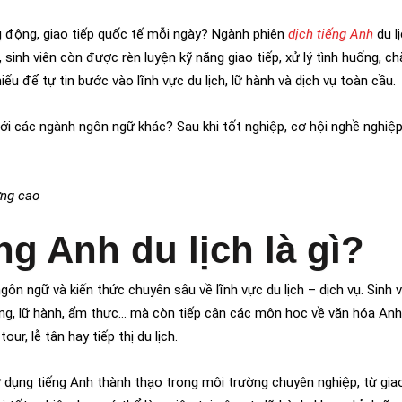
 động, giao tiếp quốc tế mỗi ngày? Ngành phiên
dịch tiếng Anh
du l
sinh viên còn được rèn luyện kỹ năng giao tiếp, xử lý tình huống, 
ếu để tự tin bước vào lĩnh vực du lịch, lữ hành và dịch vụ toàn cầu.
o với các ngành ngôn ngữ khác? Sau khi tốt nghiệp, cơ hội nghề nghi
ợng cao
ng Anh du lịch là gì?
ôn ngữ và kiến thức chuyên sâu về lĩnh vực du lịch – dịch vụ. Sinh 
ng, lữ hành, ẩm thực… mà còn tiếp cận các môn học về văn hóa Anh
r, lễ tân hay tiếp thị du lịch.
ử dụng tiếng Anh thành thạo trong môi trường chuyên nghiệp, từ giao