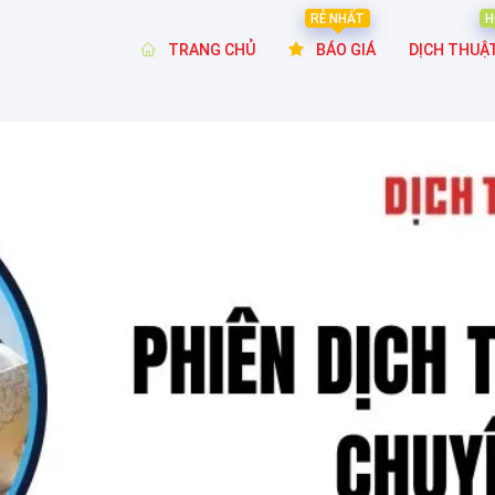
RẺ NHẤT
H
TRANG CHỦ
BÁO GIÁ
DỊCH THUẬ