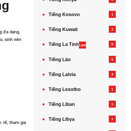
ng
Tiếng Kosovo
1
Tiếng Kuwait
1
g đa dạng,
, sinh viên
Tiếng La Tinh
5
Latin
Tiếng Lào
5
Tiếng Latvia
4
Tiếng Lesotho
1
Tiếng Liban
1
Tiếng Libya
1
c tế, tham gia