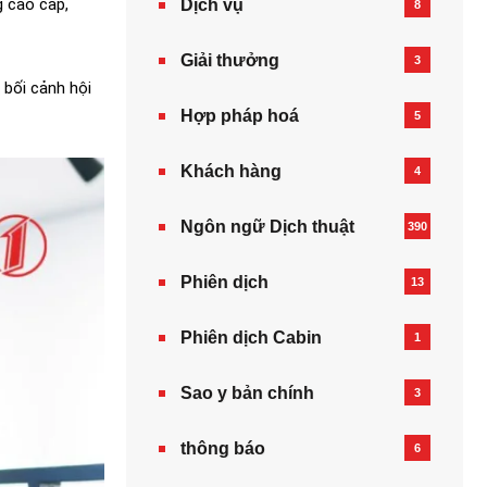
g cao cấp,
Dịch vụ
8
Giải thưởng
3
 bối cảnh hội
Hợp pháp hoá
5
Khách hàng
4
Ngôn ngữ Dịch thuật
390
Phiên dịch
13
Phiên dịch Cabin
1
Sao y bản chính
3
thông báo
6