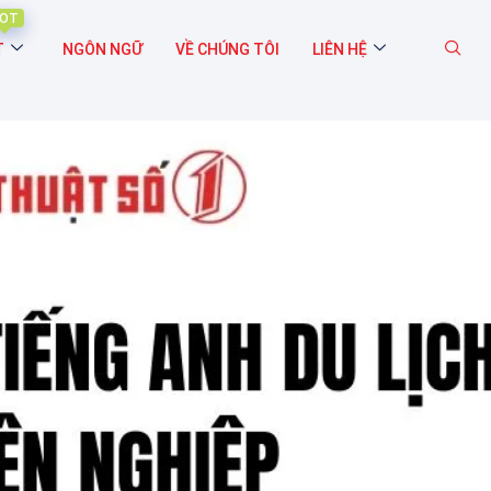
OT
T
NGÔN NGỮ
VỀ CHÚNG TÔI
LIÊN HỆ