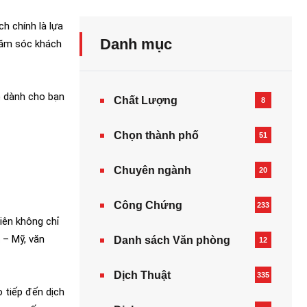
ịch chính là lựa
Danh mục
chăm sóc khách
ệp dành cho bạn
Chất Lượng
8
Chọn thành phố
51
Chuyên ngành
20
Công Chứng
233
viên không chỉ
 – Mỹ, văn
Danh sách Văn phòng
12
Dịch Thuật
335
 tiếp đến dịch