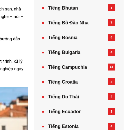
Tiếng Bhutan
1
ch sạn, nhà
nghe – nói –
Tiếng Bồ Đào Nha
7
Tiếng Bosnia
4
ư hướng dẫn
Tiếng Bulgaria
4
trình, xử lý
Tiếng Campuchia
41
 nghiệp ngay
Tiếng Croatia
4
Tiếng Do Thái
4
Tiếng Ecuador
1
Tiếng Estonia
4