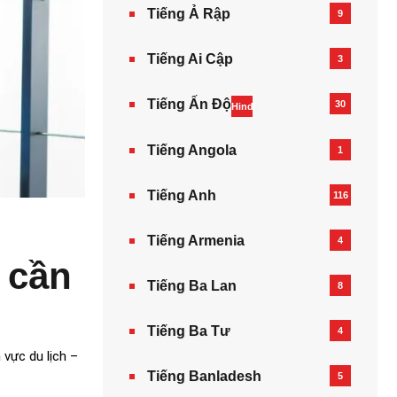
Tiếng Ả Rập
9
Tiếng Ai Cập
3
Tiếng Ấn Độ
30
Hindi
Tiếng Angola
1
Tiếng Anh
116
Tiếng Armenia‎
4
 cần
Tiếng Ba Lan
8
Tiếng Ba Tư
4
 vực du lịch –
Tiếng Banladesh
5