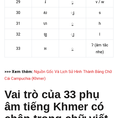
29
វ
្វ
v / w
30
ស
្ស
s
31
ហ
្ហ
h
32
ឡ
្ឡ
l
ʔ (âm tắc
33
អ
្អ
nhẹ)
>>> Xem thêm:
Nguồn Gốc Và Lịch Sử Hình Thành Bảng Chữ
Cái Campuchia (Khmer)
Vai trò của 33 phụ
âm tiếng Khmer có