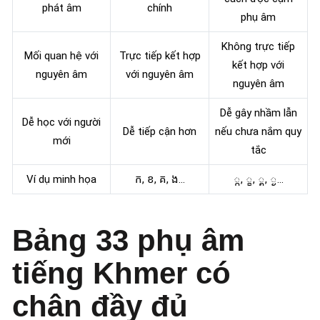
phát âm
chính
phụ âm
Không trực tiếp
Mối quan hệ với
Trực tiếp kết hợp
kết hợp với
nguyên âm
với nguyên âm
nguyên âm
Dễ gây nhầm lẫn
Dễ học với người
Dễ tiếp cận hơn
nếu chưa nắm quy
mới
tắc
Ví dụ minh họa
ក, ខ, គ, ង…
្ក, ្ខ, ្គ, ្ង…
Bảng 33 phụ âm
tiếng Khmer có
chân đầy đủ