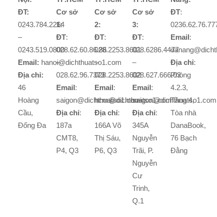
ĐT:
Cơ sở
Cơ sở
Cơ sở
ĐT
:
0243.784.2264
1:
2:
3:
0236.62.76.77
–
ĐT
:
ĐT
:
ĐT
:
Email
:
0243.519.0800
028.62.60.86.86
028.2253.8601
028.6286.4477
danang@dicht
Email:
hanoi@dichthuatso1.com
–
–
–
Địa chỉ
:
Địa chỉ:
028.62.96.7373
028.2253.8602
028.627.666.03
Phòng
46
Email
:
Email
:
Email
:
4.2.3,
Hoàng
saigon@dichthuatso1.com
hcm@dichthuatso1.com
saigon@dichthuatso1.com
Tầng 4,
Cầu,
Địa chỉ
:
Địa chỉ
:
Địa chỉ
:
Tòa nhà
Đống Đa
187a
166A Võ
345A
DanaBook,
CMT8,
Thị Sáu,
Nguyễn
76 Bạch
P4, Q3
P6, Q3
Trãi, P.
Đằng
Nguyễn
Cư
Trinh,
Q.1