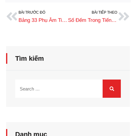
BÀI TRƯỚC ĐÓ
BÀI TIẾP THEO
Bảng 33 Phụ Âm Tiếng Khmer Đầy Đủ Và Cách Học Hiệu Quả
Số Đếm Trong Tiếng Khmer (Campuchia) Từ 1 Đến 10000 Có Phiên Âm
Tìm kiếm
Danh mục