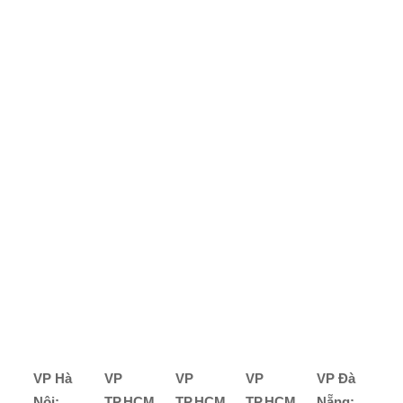
VP Hà
VP
VP
VP
VP Đà
Nội:
TP.HCM
TP.HCM
TP.HCM
Nẵng: