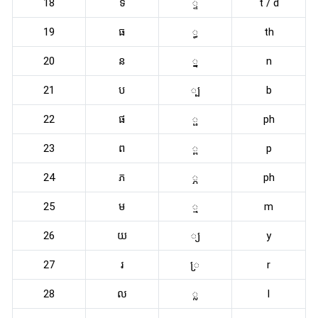
18
ទ
្ទ
t / d
19
ធ
្ធ
th
20
ន
្ន
n
21
ប
្ប
b
22
ផ
្ផ
ph
23
ព
្ព
p
24
ភ
្ភ
ph
25
ម
្ម
m
26
យ
្យ
y
27
រ
្រ
r
28
ល
្ល
l