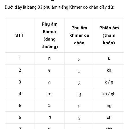
Dưới đây là bảng 33 phụ âm tiếng Khmer có chân đầy đủ:
Phụ âm
Phụ âm
Phiên âm
Khmer
STT
Khmer có
(tham
(dạng
chân
khảo)
thường)
1
ក
្ក
k
2
ខ
្ខ
kh
3
គ
្គ
k / g
4
ឃ
្ឃ
kh / gh
5
ង
្ង
ng
6
ច
្ច
ch