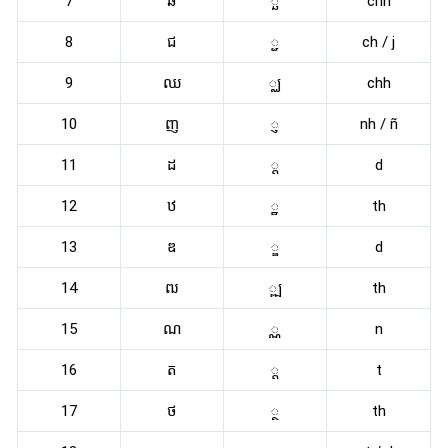
7
ឆ
្ឆ
chh
8
ជ
្ជ
ch / j
9
ឈ
្ឈ
chh
10
ញ
្ញ
nh / ñ
11
ដ
្ដ
d
12
ឋ
្ឋ
th
13
ឌ
្ឌ
d
14
ឍ
្ឍ
th
15
ណ
្ណ
n
16
ត
្ត
t
17
ថ
្ថ
th