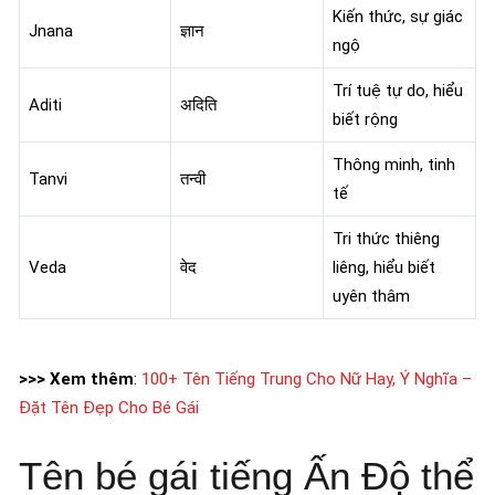
Kiến thức, sự giác
Jnana
ज्ञान
ngộ
Trí tuệ tự do, hiểu
Aditi
अदिति
biết rộng
Thông minh, tinh
Tanvi
तन्वी
tế
Tri thức thiêng
Veda
वेद
liêng, hiểu biết
uyên thâm
>>> Xem thêm
:
100+ Tên Tiếng Trung Cho Nữ Hay, Ý Nghĩa –
Đặt Tên Đẹp Cho Bé Gái
Tên bé gái tiếng Ấn Độ thể