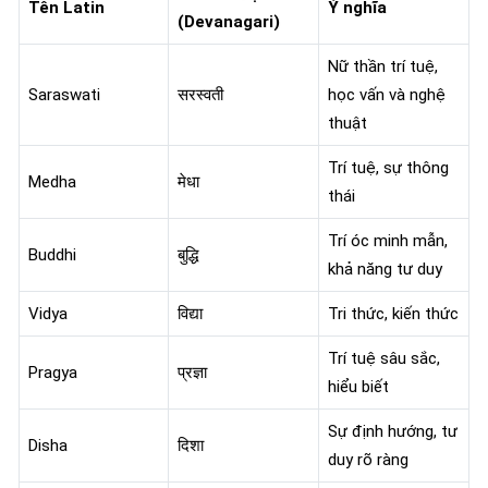
Tên Latin
Ý nghĩa
(Devanagari)
Nữ thần trí tuệ,
Saraswati
सरस्वती
học vấn và nghệ
thuật
Trí tuệ, sự thông
Medha
मेधा
thái
Trí óc minh mẫn,
Buddhi
बुद्धि
khả năng tư duy
Vidya
विद्या
Tri thức, kiến thức
Trí tuệ sâu sắc,
Pragya
प्रज्ञा
hiểu biết
Sự định hướng, tư
Disha
दिशा
duy rõ ràng