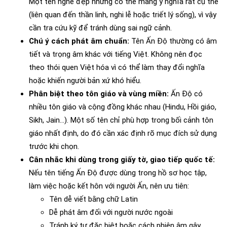
Một tên nghe đẹp nhưng có thể mang ý nghĩa rất cụ thể
(liên quan đến thần linh, nghi lễ hoặc triết lý sống), vì vậy
cần tra cứu kỹ để tránh dùng sai ngữ cảnh.
Chú ý cách phát âm chuẩn:
Tên Ấn Độ thường có âm
tiết và trọng âm khác với tiếng Việt. Không nên đọc
theo thói quen Việt hóa vì có thể làm thay đổi nghĩa
hoặc khiến người bản xứ khó hiểu.
Phân biệt theo tôn giáo và vùng miền:
Ấn Độ có
nhiều tôn giáo và cộng đồng khác nhau (Hindu, Hồi giáo,
Sikh, Jain…). Một số tên chỉ phù hợp trong bối cảnh tôn
giáo nhất định, do đó cần xác định rõ mục đích sử dụng
trước khi chọn.
Cân nhắc khi dùng trong giấy tờ, giao tiếp quốc tế:
Nếu tên tiếng Ấn Độ được dùng trong hồ sơ học tập,
làm việc hoặc kết hôn với người Ấn, nên ưu tiên:
Tên dễ viết bằng chữ Latin
Dễ phát âm đối với người nước ngoài
Tránh ký tự đặc biệt hoặc cách phiên âm gây