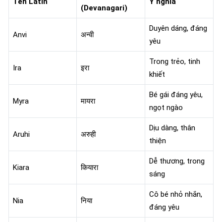
Tên Latin
Ý nghĩa
(Devanagari)
Duyên dáng, đáng
Anvi
अन्वी
yêu
Trong trẻo, tinh
Ira
इरा
khiết
Bé gái đáng yêu,
Myra
मायरा
ngọt ngào
Dịu dàng, thân
Aruhi
अरुही
thiện
Dễ thương, trong
Kiara
कियारा
sáng
Cô bé nhỏ nhắn,
Nia
निया
đáng yêu