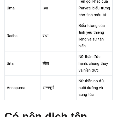
Tên gọi khác của
Uma
उमा
Parvati, biểu trưng
cho tình mẫu tử
Biểu tượng của
tình yêu thiêng
Radha
राधा
liêng và sự tận
hiến
Nữ thần đức
Sita
सीता
hạnh, chung thủy
và hiền đức
Nữ thần no đủ,
Annapurna
अन्नपूर्णा
nuôi dưỡng và
sung túc
Có nên dịch tên