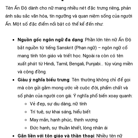
Tên Ấn Độ dành cho nữ mang nhiều nét đặc trưng riêng, phản
ánh sâu sắc văn hóa, tín ngưỡng và quan niệm sống của người
Ấn. Một số đặc điểm nổi bật có thể kể đến như:
Nguồn gốc ngôn ngữ đa dạng
: Phần lớn tên nữ Ấn Độ
bắt nguồn từ tiếng Sanskrit (Phạn ngữ) – ngôn ngữ cổ
mang tính tôn giáo và triết học. Ngoài ra còn có tên
xuất phát từ Hindi, Tamil, Bengali, Punjabi… tùy vùng miền
và cộng đồng.
Giàu ý nghĩa biểu trưng
: Tên thường không chỉ để gọi
mà còn gửi gắm mong ước về cuộc đời, phẩm chất và
số phận của người con gái. Ý nghĩa phổ biến xoay quanh:
Vẻ đẹp, sự dịu dàng, nữ tính
Trí tuệ, sự khai sáng, hiểu biết
May mắn, hạnh phúc, thịnh vượng
Đức hạnh, sự thuần khiết, lòng nhân ái
Gắn liền với tôn giáo và thần thoại
: Nhiều tên nữ