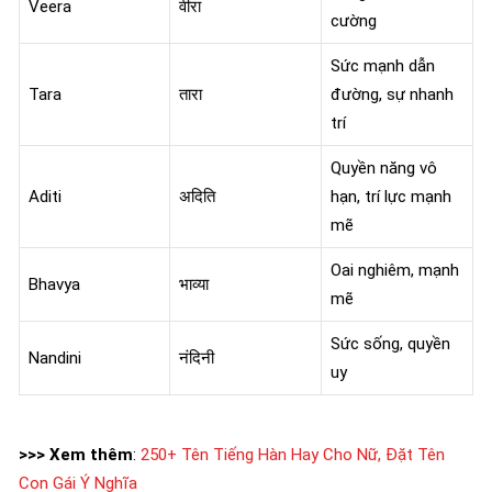
Veera
वीरा
cường
Sức mạnh dẫn
Tara
तारा
đường, sự nhanh
trí
Quyền năng vô
Aditi
अदिति
hạn, trí lực mạnh
mẽ
Oai nghiêm, mạnh
Bhavya
भाव्या
mẽ
Sức sống, quyền
Nandini
नंदिनी
uy
>>> Xem thêm
:
250+ Tên Tiếng Hàn Hay Cho Nữ, Đặt Tên
Con Gái Ý Nghĩa