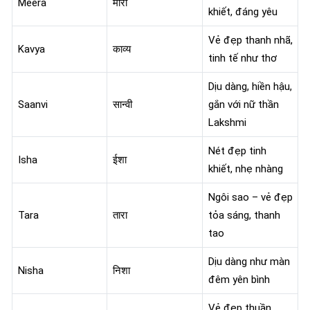
Meera
मीरा
khiết, đáng yêu
Vẻ đẹp thanh nhã,
Kavya
काव्य
tinh tế như thơ
Dịu dàng, hiền hậu,
Saanvi
सान्वी
gắn với nữ thần
Lakshmi
Nét đẹp tinh
Isha
ईशा
khiết, nhẹ nhàng
Ngôi sao – vẻ đẹp
Tara
तारा
tỏa sáng, thanh
tao
Dịu dàng như màn
Nisha
निशा
đêm yên bình
Vẻ đẹp thuần