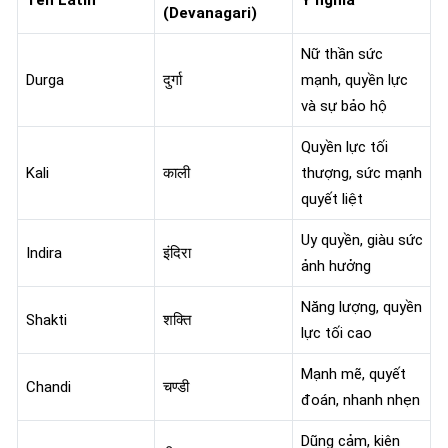
(Devanagari)
Nữ thần sức
Durga
दुर्गा
mạnh, quyền lực
và sự bảo hộ
Quyền lực tối
Kali
काली
thượng, sức mạnh
quyết liệt
Uy quyền, giàu sức
Indira
इंदिरा
ảnh hưởng
Năng lượng, quyền
Shakti
शक्ति
lực tối cao
Mạnh mẽ, quyết
Chandi
चण्डी
đoán, nhanh nhẹn
Dũng cảm, kiên