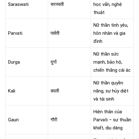
Saraswati
सरस्वती
học vấn, nghệ
thuật
Nữ thần tình yêu,
Parvati
पार्वती
hôn nhân và gia
đình
Nữ thần sức
Durga
दुर्गा
mạnh, bảo hộ,
chiến thắng cái ác
Nữ thần quyền
Kali
काली
năng, sự hủy diệt
và tái sinh
Hiện thân của
Gauri
गौरी
Parvati – sự thuần
khiết, dịu dàng