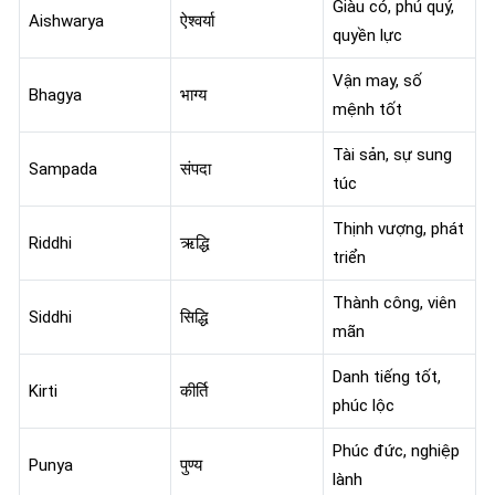
Giàu có, phú quý,
Aishwarya
ऐश्वर्या
quyền lực
Vận may, số
Bhagya
भाग्य
mệnh tốt
Tài sản, sự sung
Sampada
संपदा
túc
Thịnh vượng, phát
Riddhi
ऋद्धि
triển
Thành công, viên
Siddhi
सिद्धि
mãn
Danh tiếng tốt,
Kirti
कीर्ति
phúc lộc
Phúc đức, nghiệp
Punya
पुण्य
lành