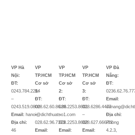
VP Hà
VP
VP
VP
VP Đà
Nội:
TP.HCM
TP.HCM
TP.HCM
Nẵng:
ĐT:
Cơ sở
Cơ sở
Cơ sở
ĐT
:
0243.784.2264
1:
2:
3:
0236.62.76.77
–
ĐT
:
ĐT
:
ĐT
:
Email
:
0243.519.0800
028.62.60.86.86
028.2253.8601
028.6286.4477
danang@dicht
Email:
hanoi@dichthuatso1.com
–
–
–
Địa chỉ
:
Địa chỉ:
028.62.96.7373
028.2253.8602
028.627.666.03
Phòng
46
Email
:
Email
:
Email
:
4.2.3,