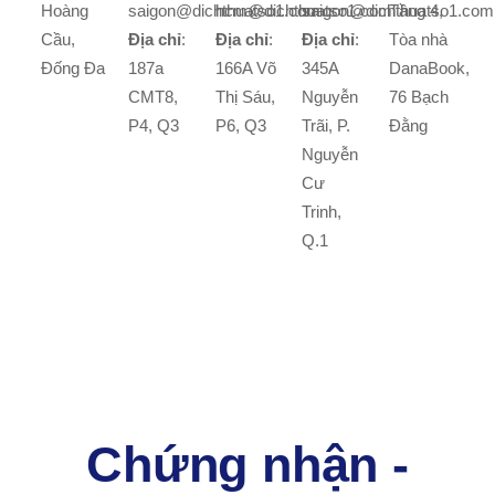
Hoàng
saigon@dichthuatso1.com
hcm@dichthuatso1.com
saigon@dichthuatso1.com
Tầng 4,
Cầu,
Địa chỉ
:
Địa chỉ
:
Địa chỉ
:
Tòa nhà
Đống Đa
187a
166A Võ
345A
DanaBook,
CMT8,
Thị Sáu,
Nguyễn
76 Bạch
P4, Q3
P6, Q3
Trãi, P.
Đằng
Nguyễn
Cư
Trinh,
Q.1
Chứng nhận -