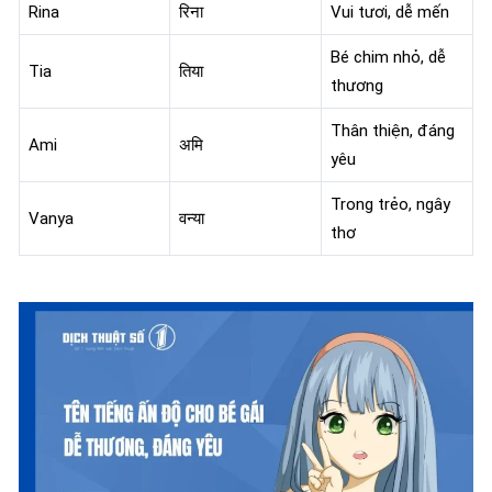
Rina
रिना
Vui tươi, dễ mến
Bé chim nhỏ, dễ
Tia
तिया
thương
Thân thiện, đáng
Ami
अमि
yêu
Trong trẻo, ngây
Vanya
वन्या
thơ