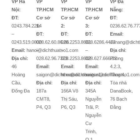
VP Hà
VP
VP
VP
VP Đà
Nội:
TP.HCM
TP.HCM
TP.HCM
Nẵng:
ĐT:
Cơ sở
Cơ sở
Cơ sở
ĐT
:
0243.784.2264
1:
2:
3:
0236.62.76.77
–
ĐT
:
ĐT
:
ĐT
:
Email
:
0243.519.0800
028.62.60.86.86
028.2253.8601
028.6286.4477
danang@dicht
Email:
hanoi@dichthuatso1.com
–
–
–
Địa chỉ
:
Địa chỉ:
028.62.96.7373
028.2253.8602
028.627.666.03
Phòng
46
Email
:
Email
:
Email
:
4.2.3,
Hoàng
saigon@dichthuatso1.com
hcm@dichthuatso1.com
saigon@dichthuatso1.com
Tầng 4,
Cầu,
Địa chỉ
:
Địa chỉ
:
Địa chỉ
:
Tòa nhà
Đống Đa
187a
166A Võ
345A
DanaBook,
CMT8,
Thị Sáu,
Nguyễn
76 Bạch
P4, Q3
P6, Q3
Trãi, P.
Đằng
Nguyễn
Cư
Trinh,
Q.1