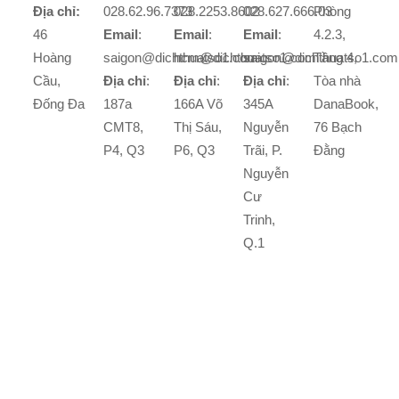
Địa chỉ:
028.62.96.7373
028.2253.8602
028.627.666.03
Phòng
46
Email
:
Email
:
Email
:
4.2.3,
Hoàng
saigon@dichthuatso1.com
hcm@dichthuatso1.com
saigon@dichthuatso1.com
Tầng 4,
Cầu,
Địa chỉ
:
Địa chỉ
:
Địa chỉ
:
Tòa nhà
Đống Đa
187a
166A Võ
345A
DanaBook,
CMT8,
Thị Sáu,
Nguyễn
76 Bạch
P4, Q3
P6, Q3
Trãi, P.
Đằng
Nguyễn
Cư
Trinh,
Q.1