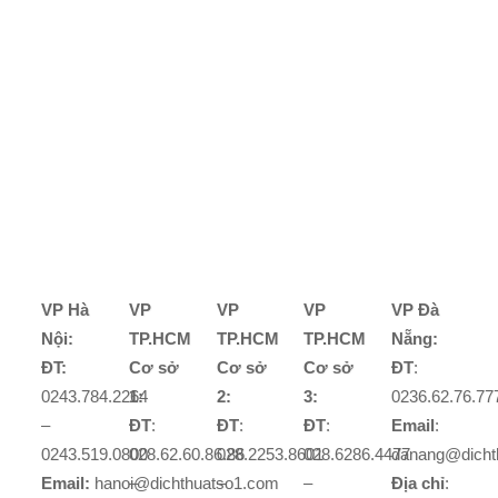
VP Hà
VP
VP
VP
VP Đà
Nội:
TP.HCM
TP.HCM
TP.HCM
Nẵng:
ĐT:
Cơ sở
Cơ sở
Cơ sở
ĐT
:
0243.784.2264
1:
2:
3:
0236.62.76.77
–
ĐT
:
ĐT
:
ĐT
:
Email
:
0243.519.0800
028.62.60.86.86
028.2253.8601
028.6286.4477
danang@dicht
Email:
hanoi@dichthuatso1.com
–
–
–
Địa chỉ
: