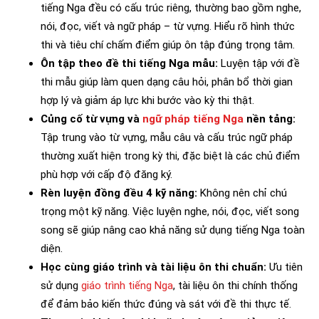
tiếng Nga đều có cấu trúc riêng, thường bao gồm nghe,
nói, đọc, viết và ngữ pháp – từ vựng. Hiểu rõ hình thức
thi và tiêu chí chấm điểm giúp ôn tập đúng trọng tâm.
Ôn tập theo đề thi tiếng Nga mẫu:
Luyện tập với đề
thi mẫu giúp làm quen dạng câu hỏi, phân bổ thời gian
hợp lý và giảm áp lực khi bước vào kỳ thi thật.
Củng cố từ vựng và
ngữ pháp tiếng Nga
nền tảng:
Tập trung vào từ vựng, mẫu câu và cấu trúc ngữ pháp
thường xuất hiện trong kỳ thi, đặc biệt là các chủ điểm
phù hợp với cấp độ đăng ký.
Rèn luyện đồng đều 4 kỹ năng:
Không nên chỉ chú
trọng một kỹ năng. Việc luyện nghe, nói, đọc, viết song
song sẽ giúp nâng cao khả năng sử dụng tiếng Nga toàn
diện.
Học cùng giáo trình và tài liệu ôn thi chuẩn:
Ưu tiên
sử dụng
giáo trình tiếng Nga
, tài liệu ôn thi chính thống
để đảm bảo kiến thức đúng và sát với đề thi thực tế.