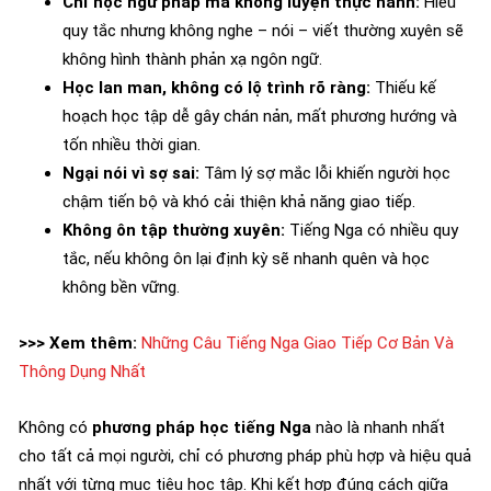
Chỉ học ngữ pháp mà không luyện thực hành:
Hiểu
quy tắc nhưng không nghe – nói – viết thường xuyên sẽ
không hình thành phản xạ ngôn ngữ.
Học lan man, không có lộ trình rõ ràng:
Thiếu kế
hoạch học tập dễ gây chán nản, mất phương hướng và
tốn nhiều thời gian.
Ngại nói vì sợ sai:
Tâm lý sợ mắc lỗi khiến người học
chậm tiến bộ và khó cải thiện khả năng giao tiếp.
Không ôn tập thường xuyên:
Tiếng Nga có nhiều quy
tắc, nếu không ôn lại định kỳ sẽ nhanh quên và học
không bền vững.
>>> Xem thêm:
Những Câu Tiếng Nga Giao Tiếp Cơ Bản Và
Thông Dụng Nhất
Không có
phương pháp học tiếng Nga
nào là nhanh nhất
cho tất cả mọi người, chỉ có phương pháp phù hợp và hiệu quả
nhất với từng mục tiêu học tập. Khi kết hợp đúng cách giữa