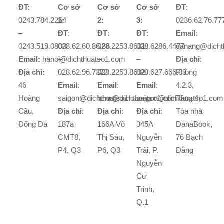
ĐT:
Cơ sở
Cơ sở
Cơ sở
ĐT
:
0243.784.2264
1:
2:
3:
0236.62.76.77
–
ĐT
:
ĐT
:
ĐT
:
Email
:
0243.519.0800
028.62.60.86.86
028.2253.8601
028.6286.4477
danang@dicht
Email:
hanoi@dichthuatso1.com
–
–
–
Địa chỉ
:
Địa chỉ:
028.62.96.7373
028.2253.8602
028.627.666.03
Phòng
46
Email
:
Email
:
Email
:
4.2.3,
Hoàng
saigon@dichthuatso1.com
hcm@dichthuatso1.com
saigon@dichthuatso1.com
Tầng 4,
Cầu,
Địa chỉ
:
Địa chỉ
:
Địa chỉ
:
Tòa nhà
Đống Đa
187a
166A Võ
345A
DanaBook,
CMT8,
Thị Sáu,
Nguyễn
76 Bạch
P4, Q3
P6, Q3
Trãi, P.
Đằng
Nguyễn
Cư
Trinh,
Q.1