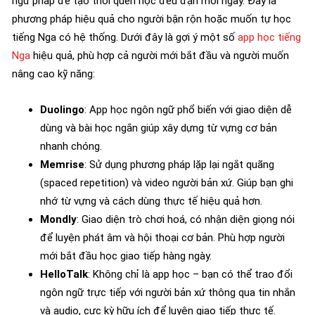
ngữ pháp để tạo thói quen học đều đặn mỗi ngày. Đây là
phương pháp hiệu quả cho người bận rộn hoặc muốn tự học
tiếng Nga có hệ thống. Dưới đây là gợi ý một số
app học tiếng
Nga
hiệu quả, phù hợp cả người mới bắt đầu và người muốn
nâng cao kỹ năng:
Duolingo
: App học ngôn ngữ phổ biến với giao diện dễ
dùng và bài học ngắn giúp xây dựng từ vựng cơ bản
nhanh chóng.
Memrise
: Sử dụng phương pháp lặp lại ngắt quãng
(spaced repetition) và video người bản xứ. Giúp bạn ghi
nhớ từ vựng và cách dùng thực tế hiệu quả hơn.
Mondly
: Giao diện trò chơi hoá, có nhận diện giọng nói
để luyện phát âm và hội thoại cơ bản. Phù hợp người
mới bắt đầu học giao tiếp hàng ngày.
HelloTalk
: Không chỉ là app học – bạn có thể trao đổi
ngôn ngữ trực tiếp với người bản xứ thông qua tin nhắn
và audio, cực kỳ hữu ích để luyện giao tiếp thực tế.