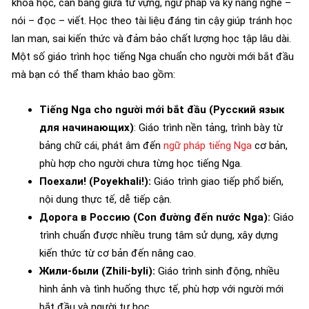
khoa học, cân bằng giữa từ vựng, ngữ pháp và kỹ năng nghe –
nói – đọc – viết. Học theo tài liệu đáng tin cậy giúp tránh học
lan man, sai kiến thức và đảm bảo chất lượng học tập lâu dài.
Một số giáo trình học tiếng Nga chuẩn cho người mới bắt đầu
mà bạn có thể tham khảo bao gồm:
Tiếng Nga cho người mới bắt đầu (Русский язык
для начинающих)
: Giáo trình nền tảng, trình bày từ
bảng chữ cái, phát âm đến
ngữ pháp tiếng Nga
cơ bản,
phù hợp cho người chưa từng học tiếng Nga.
Поехали! (Poyekhali!):
Giáo trình giao tiếp phổ biến,
nội dung thực tế, dễ tiếp cận.
Дорога в Россию (Con đường đến nước Nga):
Giáo
trình chuẩn được nhiều trung tâm sử dụng, xây dựng
kiến thức từ cơ bản đến nâng cao.
Жили-были (Zhili-byli):
Giáo trình sinh động, nhiều
hình ảnh và tình huống thực tế, phù hợp với người mới
bắt đầu và người tự học.