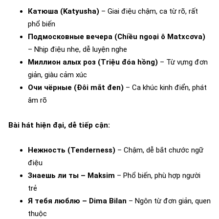
Катюша (Katyusha)
– Giai điệu chậm, ca từ rõ, rất
phổ biến
Подмосковные вечера (Chiều ngoại ô Matxcơva)
– Nhịp điệu nhẹ, dễ luyện nghe
Миллион алых роз (Triệu đóa hồng)
– Từ vựng đơn
giản, giàu cảm xúc
Очи чёрные (Đôi mắt đen)
– Ca khúc kinh điển, phát
âm rõ
Bài hát hiện đại, dễ tiếp cận:
Нежность (Tenderness)
– Chậm, dễ bắt chước ngữ
điệu
Знаешь ли ты – Maksim
– Phổ biến, phù hợp người
trẻ
Я тебя люблю – Dima Bilan
– Ngôn từ đơn giản, quen
thuộc