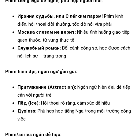
Phim tiếng Nga dễ nghe, phù hợp người mới:
Ирония судьбы, или С лёгким паром!
Phim kinh
điển, hội thoại đời thường, tốc độ nói vừa phải
Москва слезам не верит:
Nhiều tình huống giao tiếp
quen thuộc, từ vựng thực tế
Служебный роман:
Bối cảnh công sở, học được cách
nói lịch sự – trang trọng
Phim hiện đại, ngôn ngữ gần gũi:
Притяжение (Attraction):
Ngôn ngữ hiện đại, dễ tiếp
cận với người trẻ
Лёд (Ice):
Hội thoại rõ ràng, cảm xúc dễ hiểu
Духless:
Phù hợp học tiếng Nga trong môi trường công
việc
Phim/series ngắn dễ học: