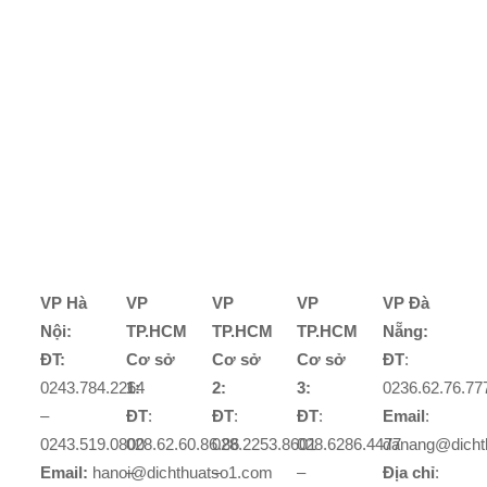
VP Hà
VP
VP
VP
VP Đà
Nội:
TP.HCM
TP.HCM
TP.HCM
Nẵng:
ĐT:
Cơ sở
Cơ sở
Cơ sở
ĐT
:
0243.784.2264
1:
2:
3:
0236.62.76.77
–
ĐT
:
ĐT
:
ĐT
:
Email
:
0243.519.0800
028.62.60.86.86
028.2253.8601
028.6286.4477
danang@dicht
Email:
hanoi@dichthuatso1.com
–
–
–
Địa chỉ
: