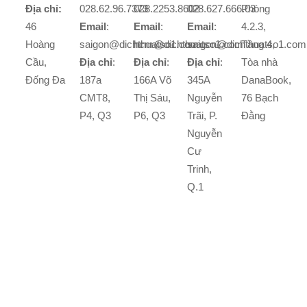
Địa chỉ:
028.62.96.7373
028.2253.8602
028.627.666.03
Phòng
46
Email
:
Email
:
Email
:
4.2.3,
Hoàng
saigon@dichthuatso1.com
hcm@dichthuatso1.com
saigon@dichthuatso1.com
Tầng 4,
Cầu,
Địa chỉ
:
Địa chỉ
:
Địa chỉ
:
Tòa nhà
Đống Đa
187a
166A Võ
345A
DanaBook,
CMT8,
Thị Sáu,
Nguyễn
76 Bạch
P4, Q3
P6, Q3
Trãi, P.
Đằng
Nguyễn
Cư
Trinh,
Q.1