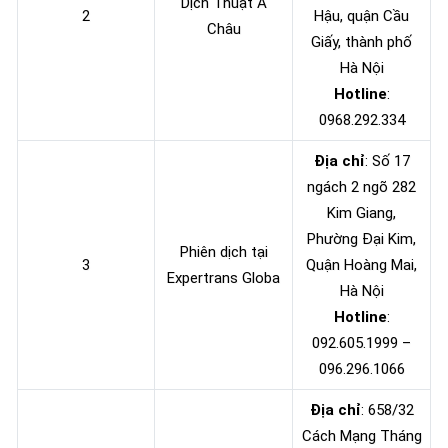
Dịch Thuật Á
2
Hậu, quận Cầu
Châu
Giấy, thành phố
Hà Nội
Hotline
:
0968.292.334
Địa chỉ
: Số 17
ngách 2 ngõ 282
Kim Giang,
Phường Đại Kim,
Phiên dịch tại
3
Quận Hoàng Mai,
Expertrans Globa
Hà Nội
Hotline
:
092.605.1999 –
096.296.1066
Địa chỉ
: 658/32
Cách Mạng Tháng