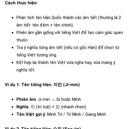
Cách thực hiện:
Phân tích tên Hàn Quốc thành các âm tiết (thường là 2
âm tiết: tên đệm + tên chính).
Phiên âm gần giống với tiếng Việt để tạo cảm giác quen
thuộc.
Tra ý nghĩa từng âm tiết (nếu có gốc Hán) để chọn từ
tiếng Việt tương ứng.
Kết hợp lại thành tên Việt vừa nghe hay, vừa mang ý
nghĩa tốt.
Ví dụ 1: Tên tiếng Hàn: 지민 (Ji-min)
Phiên âm
: Ji-min → Gi hoặc Minh
Nghĩa
: 지 (trí tuệ) + 민 (nhanh nhẹn)
Tên Việt gợi ý
: Minh Trí / Trí Minh / Giang Minh
Ví dụ 2
:
Tên tiếng Hàn: 수진 (Soo-jin)