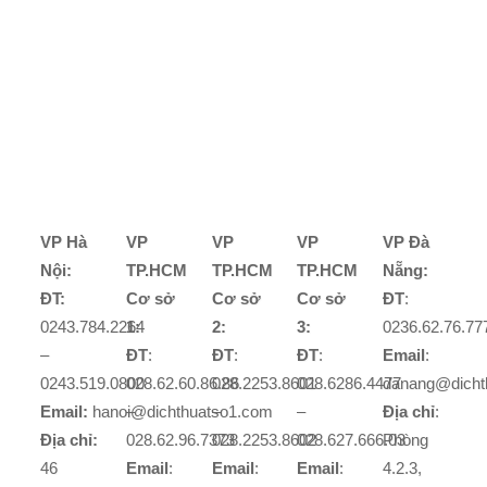
VP Hà
VP
VP
VP
VP Đà
Nội:
TP.HCM
TP.HCM
TP.HCM
Nẵng:
ĐT:
Cơ sở
Cơ sở
Cơ sở
ĐT
:
0243.784.2264
1:
2:
3:
0236.62.76.77
–
ĐT
:
ĐT
:
ĐT
:
Email
:
0243.519.0800
028.62.60.86.86
028.2253.8601
028.6286.4477
danang@dicht
Email:
hanoi@dichthuatso1.com
–
–
–
Địa chỉ
:
Địa chỉ:
028.62.96.7373
028.2253.8602
028.627.666.03
Phòng
46
Email
:
Email
:
Email
:
4.2.3,