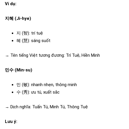
Ví dụ:
지혜 (Ji-hye)
지 (智): trí tuệ
혜 (慧): sáng suốt
→ Tên tiếng Việt tương đương: Trí Tuệ, Hiền Minh
민수 (Min-su)
민 (敏): nhanh nhẹn, thông minh
수 (秀): ưu tú, xuất sắc
→ Dịch nghĩa: Tuấn Tú, Minh Tú, Thông Tuệ
Lưu ý: