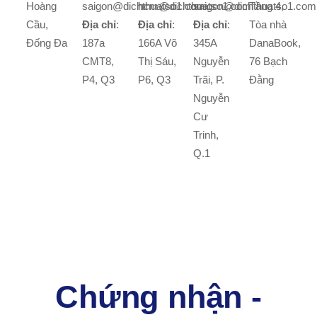
Hoàng
saigon@dichthuatso1.com
hcm@dichthuatso1.com
saigon@dichthuatso1.com
Tầng 4,
Cầu,
Địa chỉ
:
Địa chỉ
:
Địa chỉ
:
Tòa nhà
Đống Đa
187a
166A Võ
345A
DanaBook,
CMT8,
Thị Sáu,
Nguyễn
76 Bạch
P4, Q3
P6, Q3
Trãi, P.
Đằng
Nguyễn
Cư
Trinh,
Q.1
Chứng nhận -