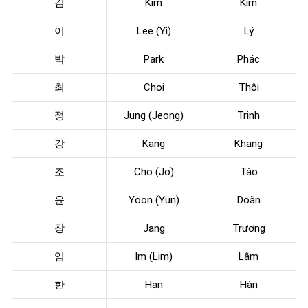
김
Kim
Kim
이
Lee (Yi)
Lý
박
Park
Phác
최
Choi
Thôi
정
Jung (Jeong)
Trịnh
강
Kang
Khang
조
Cho (Jo)
Tào
윤
Yoon (Yun)
Doãn
장
Jang
Trương
임
Im (Lim)
Lâm
한
Han
Hàn