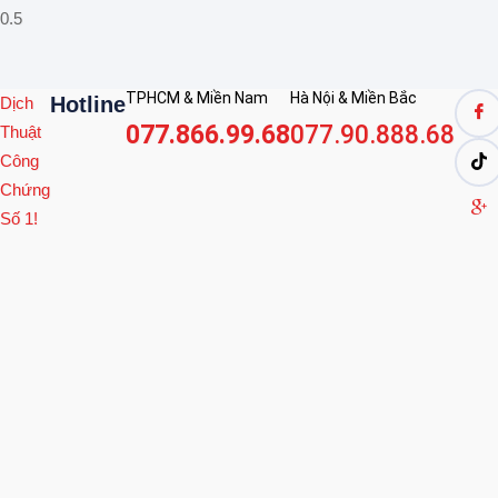
TPHCM & Miền Nam
Hà Nội & Miền Bắc
Hotline
Dịch
077.866.99.68
077.90.888.68
Thuật
Công
Chứng
Số 1!