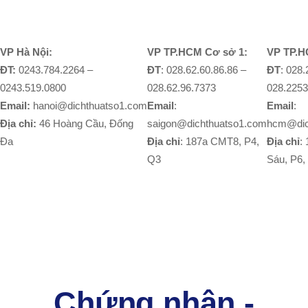
VP Hà Nội:
VP TP.HCM Cơ sở 1:
VP TP.H
ĐT:
0243.784.2264 –
ĐT
: 028.62.60.86.86 –
ĐT
: 028
0243.519.0800
028.62.96.7373
028.2253
Email:
hanoi@dichthuatso1.com
Email
:
Email
:
Địa chỉ:
46 Hoàng Cầu, Đống
saigon@dichthuatso1.com
hcm@dic
Đa
Địa chỉ
: 187a CMT8, P4,
Địa chỉ
:
Q3
Sáu, P6,
Chứng nhận -