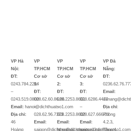
VP Hà
VP
VP
VP
VP Đà
Nội:
TP.HCM
TP.HCM
TP.HCM
Nẵng:
ĐT:
Cơ sở
Cơ sở
Cơ sở
ĐT
:
0243.784.2264
1:
2:
3:
0236.62.76.77
–
ĐT
:
ĐT
:
ĐT
:
Email
:
0243.519.0800
028.62.60.86.86
028.2253.8601
028.6286.4477
danang@dicht
Email:
hanoi@dichthuatso1.com
–
–
–
Địa chỉ
:
Địa chỉ:
028.62.96.7373
028.2253.8602
028.627.666.03
Phòng
46
Email
:
Email
:
Email
:
4.2.3,
Hoàng
saigon@dichthuatso1.com
hcm@dichthuatso1.com
saigon@dichthuatso1.com
Tầng 4,