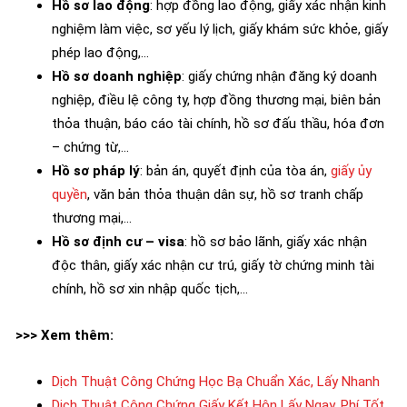
Hồ sơ lao động
: hợp đồng lao động, giấy xác nhận kinh
nghiệm làm việc, sơ yếu lý lịch, giấy khám sức khỏe, giấy
phép lao động,…
Hồ sơ doanh nghiệp
: giấy chứng nhận đăng ký doanh
nghiệp, điều lệ công ty, hợp đồng thương mại, biên bản
thỏa thuận, báo cáo tài chính, hồ sơ đấu thầu, hóa đơn
– chứng từ,…
Hồ sơ pháp lý
: bản án, quyết định của tòa án,
giấy ủy
quyền
, văn bản thỏa thuận dân sự, hồ sơ tranh chấp
thương mại,…
Hồ sơ định cư – visa
: hồ sơ bảo lãnh, giấy xác nhận
độc thân, giấy xác nhận cư trú, giấy tờ chứng minh tài
chính, hồ sơ xin nhập quốc tịch,…
>>> Xem thêm:
Dịch Thuật Công Chứng Học Bạ Chuẩn Xác, Lấy Nhanh
Dịch Thuật Công Chứng Giấy Kết Hôn Lấy Ngay, Phí Tốt