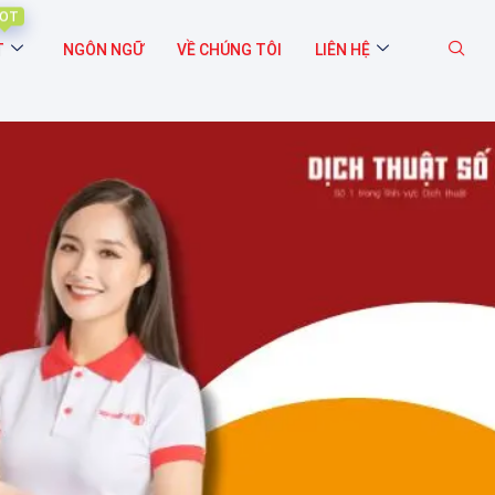
OT
T
NGÔN NGỮ
VỀ CHÚNG TÔI
LIÊN HỆ