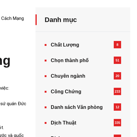
A Cách Mạng
Danh mục
Chất Lượng
8
ng
Chọn thành phố
51
Chuyên ngành
20
việc:
Công Chứng
233
i sứ quán Đức
Danh sách Văn phòng
12
Dịch Thuật
335
t.
nước và quốc