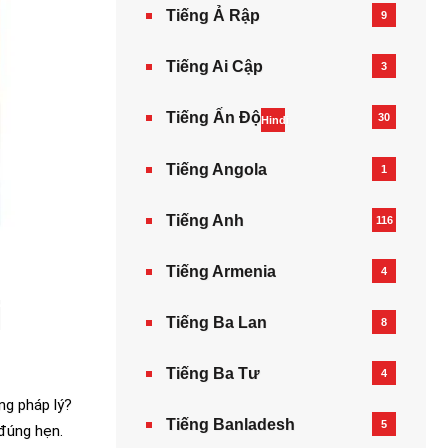
Tiếng Ả Rập
9
Tiếng Ai Cập
3
Tiếng Ấn Độ
30
Hindi
Tiếng Angola
1
Tiếng Anh
116
Tiếng Armenia‎
4
i
Tiếng Ba Lan
8
Tiếng Ba Tư
4
ng pháp lý?
Tiếng Banladesh
5
 đúng hẹn.