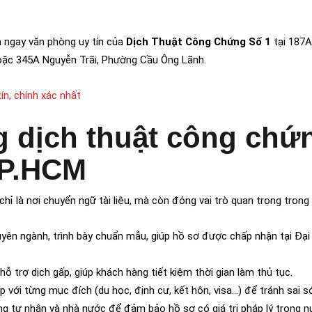
 ngay văn phòng uy tín của
Dịch Thuật Công Chứng Số 1
tại 187
ặc 345A Nguyễn Trãi, Phường Cầu Ông Lãnh.
ín, chính xác nhất
g dịch thuật công chứ
 TP.HCM
hỉ là nơi chuyển ngữ tài liệu, mà còn đóng vai trò quan trọng trong 
uyên ngành, trình bày chuẩn mẫu, giúp hồ sơ được chấp nhận tại Đạ
 hỗ trợ dịch gấp, giúp khách hàng tiết kiệm thời gian làm thủ tục.
 với từng mục đích (du học, định cư, kết hôn, visa…) để tránh sai só
ng tư nhân và nhà nước để đảm bảo hồ sơ có giá trị pháp lý trong 