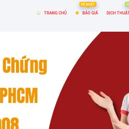
RẺ NHẤT
H
TRANG CHỦ
BÁO GIÁ
DỊCH THUẬ