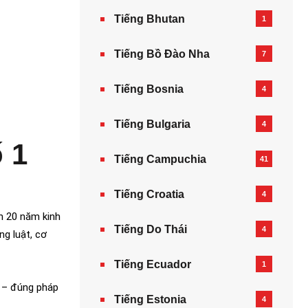
Tiếng Bhutan
1
Tiếng Bồ Đào Nha
7
Tiếng Bosnia
4
Tiếng Bulgaria
4
 1
Tiếng Campuchia
41
Tiếng Croatia
4
n 20 năm kinh
Tiếng Do Thái
4
g luật, cơ
Tiếng Ecuador
1
n – đúng pháp
Tiếng Estonia
4