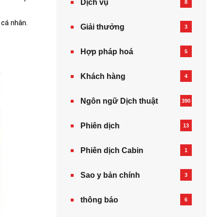
Dịch vụ
8
 cá nhân.
Giải thưởng
3
Hợp pháp hoá
5
Khách hàng
4
Ngôn ngữ Dịch thuật
390
Phiên dịch
13
Phiên dịch Cabin
1
Sao y bản chính
3
thông báo
6