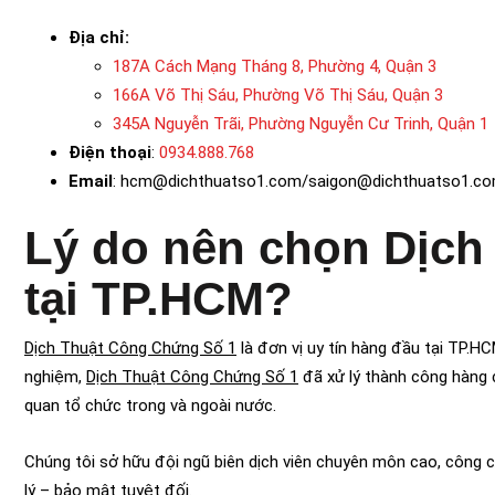
Địa chỉ:
187A Cách Mạng Tháng 8, Phường 4, Quận 3
166A Võ Thị Sáu, Phường Võ Thị Sáu, Quận 3
345A Nguyễn Trãi, Phường Nguyễn Cư Trinh, Quận 1
Điện thoại
:
0934.888.768
Email
: hcm@dichthuatso1.com/saigon@dichthuatso1.c
Lý do nên chọn Dịch
tại TP.HCM?
Dịch Thuật Công Chứng Số 1
là đơn vị uy tín hàng đầu tại TP.H
nghiệm,
Dịch Thuật Công Chứng Số 1
đã xử lý thành công hàng 
quan tổ chức trong và ngoài nước.
Chúng tôi sở hữu đội ngũ biên dịch viên chuyên môn cao, công c
lý – bảo mật tuyệt đối.