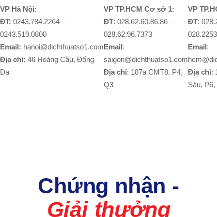
VP Hà Nội:
VP TP.HCM Cơ sở 1:
VP TP.H
ĐT:
0243.784.2264 –
ĐT
: 028.62.60.86.86 –
ĐT
: 028
0243.519.0800
028.62.96.7373
028.2253
Email:
hanoi@dichthuatso1.com
Email
:
Email
:
Địa chỉ:
46 Hoàng Cầu, Đống
saigon@dichthuatso1.com
hcm@dic
Đa
Địa chỉ
: 187a CMT8, P4,
Địa chỉ
:
Q3
Sáu, P6,
Chứng nhận -
Giải thưởng