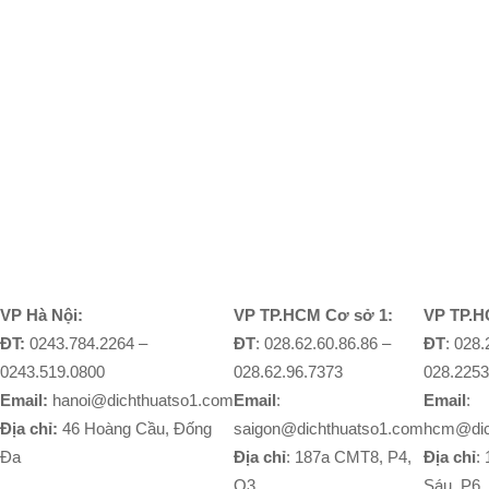
VP Hà Nội:
VP TP.HCM Cơ sở 1:
VP TP.H
ĐT:
0243.784.2264 –
ĐT
: 028.62.60.86.86 –
ĐT
: 028
0243.519.0800
028.62.96.7373
028.2253
Email:
hanoi@dichthuatso1.com
Email
:
Email
:
Địa chỉ:
46 Hoàng Cầu, Đống
saigon@dichthuatso1.com
hcm@dic
Đa
Địa chỉ
: 187a CMT8, P4,
Địa chỉ
:
Q3
Sáu, P6,