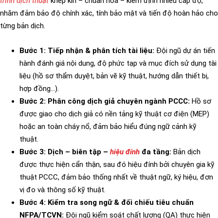
trình dịch thuật
khép kín – chuẩn hóa – kiểm định nhiều cấp độ,
nhằm đảm bảo độ chính xác, tính bảo mật và tiến độ hoàn hảo cho
từng bản dịch.
Bước 1: Tiếp nhận & phân tích tài liệu:
Đội ngũ dự án tiến
hành đánh giá nội dung, độ phức tạp và mục đích sử dụng tài
liệu (hồ sơ thẩm duyệt, bản vẽ kỹ thuật, hướng dẫn thiết bị,
hợp đồng…).
Bước 2: Phân công dịch giả chuyên ngành PCCC:
Hồ sơ
được giao cho dịch giả có nền tảng kỹ thuật cơ điện (MEP)
hoặc an toàn cháy nổ, đảm bảo hiểu đúng ngữ cảnh kỹ
thuật.
Bước 3: Dịch – biên tập –
hiệu đính
đa tầng:
Bản dịch
được thực hiện cẩn thận, sau đó hiệu đính bởi chuyên gia kỹ
thuật PCCC, đảm bảo thống nhất về thuật ngữ, ký hiệu, đơn
vị đo và thông số kỹ thuật.
Bước 4: Kiểm tra song ngữ & đối chiếu tiêu chuẩn
NFPA/TCVN:
Đội ngũ kiểm soát chất lượng (QA) thực hiện