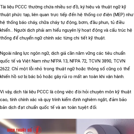
Tài liệu PCCC thường chứa nhiều sơ đồ, ký hiệu và thuật ngữ kỹ
thuật phức tạp, liên quan trực tiếp đến hệ thống cơ điện (MEP) như
hệ thống báo cháy, chữa cháy tự động, bơm, đầu phun, tủ điều
khiển… Người dịch phải am hiểu nguyên lý hoạt động và cấu trúc hệ
thống để chuyển ngữ chính xác từng chi tiết kỹ thuật.
Ngoài năng lực ngôn ngữ, dịch giả cần nắm vững các tiêu chuẩn
quốc tế và Việt Nam như NFPA 13, NFPA 72, TCVN 3890, TCVN
2622. Chỉ một lỗi nhỏ trong thuật ngữ hoặc thông số cũng có thể
khiến hồ sơ bị bác bỏ hoặc gây rủi ro mất an toàn khi vận hành.
Vì vậy, dịch tài liệu PCCC là công việc đòi hỏi chuyên môn kỹ thuật
cao, tính chính xác và quy trình kiểm định nghiêm ngặt, đảm bảo
bản dịch đạt chuẩn quốc tế và an toàn tuyệt đối.