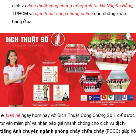
dịch vụ
dịch thuật công chứng tiếng Anh tại Hà Nội
,
Đà Nẵng
,
TP.HCM và
dịch thuật công chứng online
cho những khác
hàng ở xa.
🔥
Liên hệ
ngay hôm nay với Dịch Thuật Công Chứng Số 1 để được
tư vấn miễn phí và nhận báo giá nhanh chóng cho dịch vụ
dịch
tiếng Anh chuyên ngành phòng cháy chữa cháy
(PCCC) giúp hồ