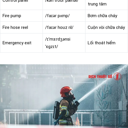
Control panel
/kənˈtroʊl ˈpænəl/
trung tâm
Fire pump
/faɪər pʌmp/
Bơm chữa cháy
Fire hose reel
/faɪər hoʊz ril/
Cuộn vòi chữa cháy
/ɪˈmɜːrdʒənsi
Emergency exit
Lối thoát hiểm
ˈɛɡzɪt/