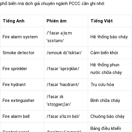
phổ biến mà dịch giả chuyên ngành PCCC cần ghi nhớ:
Tiếng Anh
Phiên âm
Tiếng Việt
/ˈfaɪər əˌlɑːm
Fire alarm system
Hệ thống báo cháy
ˈsɪstəm/
Smoke detector
/smoʊk dɪˈtɛktər/
Cảm biến khói
Hệ thống phun
Fire sprinkler
/faɪər ˈsprɪŋklər/
nước chữa cháy
Fire hydrant
/faɪər ˈhaɪdrənt/
Trụ cứu hỏa
/faɪər ɪk
Fire extinguisher
Bình chữa cháy
ˈstɪŋɡwɪʃər/
Fire alarm bell
/faɪər əˈlɑːm bɛl/
Chuông báo cháy
Bảng điều khiển