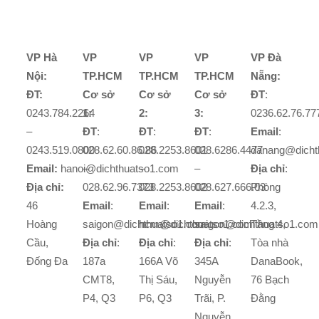
VP Hà
VP
VP
VP
VP Đà
Nội:
TP.HCM
TP.HCM
TP.HCM
Nẵng:
ĐT:
Cơ sở
Cơ sở
Cơ sở
ĐT
:
0243.784.2264
1:
2:
3:
0236.62.76.77
–
ĐT
:
ĐT
:
ĐT
:
Email
:
0243.519.0800
028.62.60.86.86
028.2253.8601
028.6286.4477
danang@dicht
Email:
hanoi@dichthuatso1.com
–
–
–
Địa chỉ
:
Địa chỉ:
028.62.96.7373
028.2253.8602
028.627.666.03
Phòng
46
Email
:
Email
:
Email
:
4.2.3,
Hoàng
saigon@dichthuatso1.com
hcm@dichthuatso1.com
saigon@dichthuatso1.com
Tầng 4,
Cầu,
Địa chỉ
:
Địa chỉ
:
Địa chỉ
:
Tòa nhà
Đống Đa
187a
166A Võ
345A
DanaBook,
CMT8,
Thị Sáu,
Nguyễn
76 Bạch
P4, Q3
P6, Q3
Trãi, P.
Đằng
Nguyễn