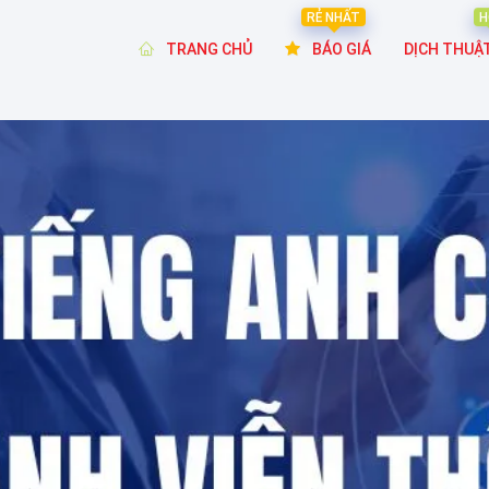
RẺ NHẤT
H
TRANG CHỦ
BÁO GIÁ
DỊCH THUẬ