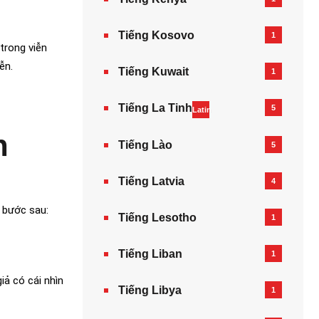
Tiếng Kosovo
1
trong viễn
ễn.
Tiếng Kuwait
1
Tiếng La Tinh
5
Latin
n
Tiếng Lào
5
Tiếng Latvia
4
 bước sau:
Tiếng Lesotho
1
Tiếng Liban
1
iả có cái nhìn
Tiếng Libya
1