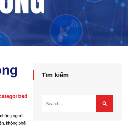
ông
Tìm kiếm
categorized
i những người
ên, không phải