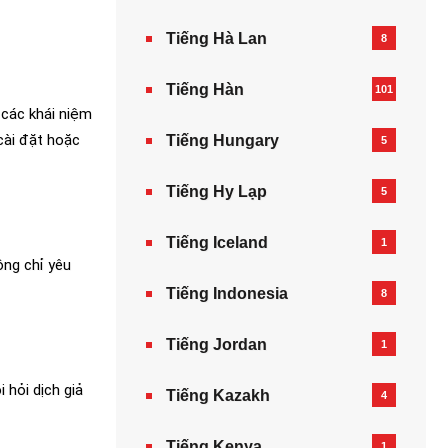
Tiếng Hà Lan
8
Tiếng Hàn
101
 các khái niệm
cài đặt hoặc
Tiếng Hungary
5
Tiếng Hy Lạp
5
Tiếng Iceland
1
ông chỉ yêu
Tiếng Indonesia
8
Tiếng Jordan
1
 hỏi dịch giả
Tiếng Kazakh‎
4
Tiếng Kenya
1