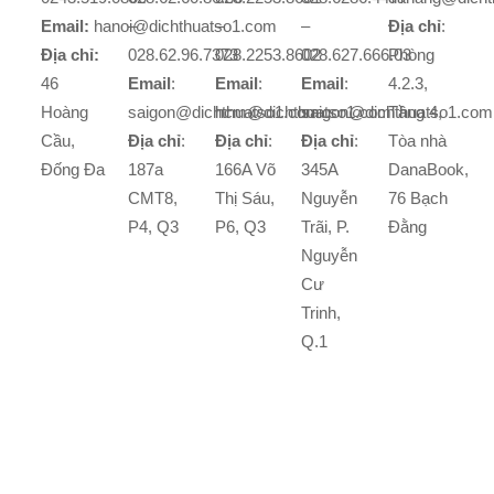
Email:
hanoi@dichthuatso1.com
–
–
–
Địa chỉ
:
Địa chỉ:
028.62.96.7373
028.2253.8602
028.627.666.03
Phòng
46
Email
:
Email
:
Email
:
4.2.3,
Hoàng
saigon@dichthuatso1.com
hcm@dichthuatso1.com
saigon@dichthuatso1.com
Tầng 4,
Cầu,
Địa chỉ
:
Địa chỉ
:
Địa chỉ
:
Tòa nhà
Đống Đa
187a
166A Võ
345A
DanaBook,
CMT8,
Thị Sáu,
Nguyễn
76 Bạch
P4, Q3
P6, Q3
Trãi, P.
Đằng
Nguyễn
Cư
Trinh,
Q.1