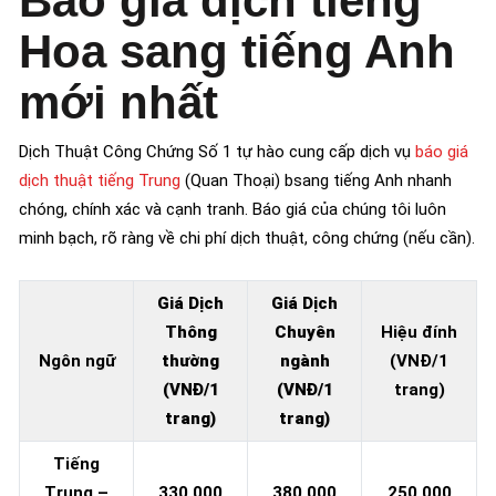
Báo giá dịch tiếng
Hoa sang tiếng Anh
mới nhất
Dịch Thuật Công Chứng Số 1 tự hào cung cấp dịch vụ
báo giá
dịch thuật tiếng Trung
(Quan Thoại) bsang tiếng Anh nhanh
chóng, chính xác và cạnh tranh. Báo giá của chúng tôi luôn
minh bạch, rõ ràng về chi phí dịch thuật, công chứng (nếu cần).
Giá Dịch
Giá Dịch
Thông
Chuyên
Hiệu đính
Ngôn ngữ
thường
ngành
(VNĐ/1
(VNĐ/1
(VNĐ/1
trang)
trang)
trang)
Tiếng
Trung
–
330.000
380.000
250.000