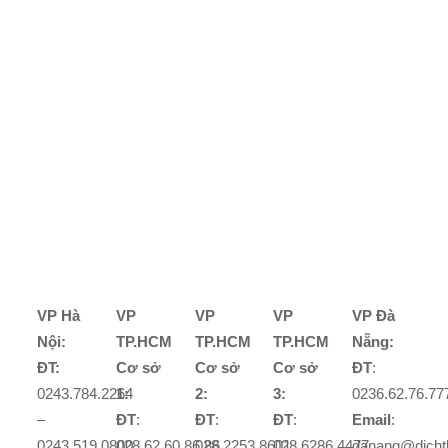
VP Hà
VP
VP
VP
VP Đà
Nội:
TP.HCM
TP.HCM
TP.HCM
Nẵng:
ĐT:
Cơ sở
Cơ sở
Cơ sở
ĐT
:
0243.784.2264
1:
2:
3:
0236.62.76.77
–
ĐT
:
ĐT
:
ĐT
:
Email
:
0243.519.0800
028.62.60.86.86
028.2253.8601
028.6286.4477
danang@dicht