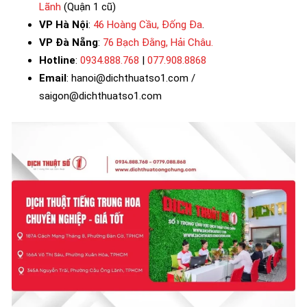
Lãnh
(Quận 1 cũ)
VP Hà Nội
:
46 Hoàng Cầu, Đống Đa
.
VP Đà Nẵng
:
76 Bạch Đằng, Hải Châu.
Hotline
:
0934.888.768
|
077.908.8868
Email
: hanoi@dichthuatso1.com /
saigon@dichthuatso1.com