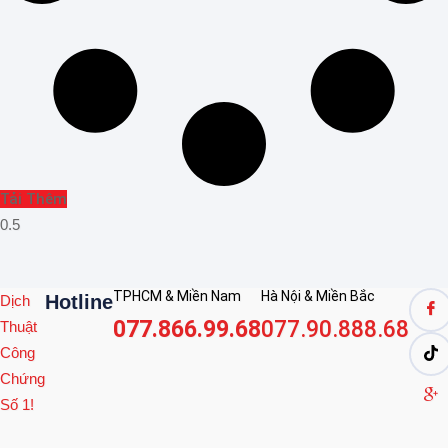
Tải Thêm
TPHCM & Miền Nam
Hà Nội & Miền Bắc
Hotline
Dịch
077.866.99.68
077.90.888.68
Thuật
Công
Chứng
Số 1!