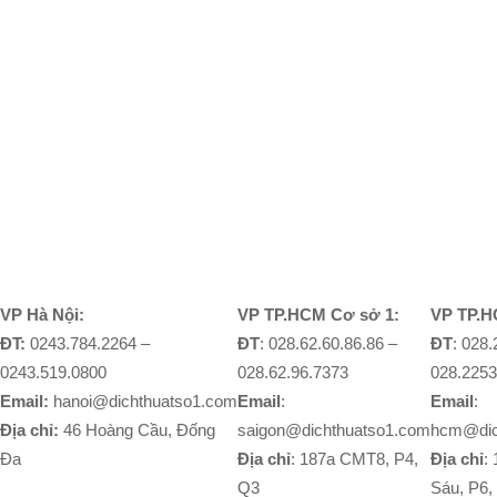
VP Hà Nội:
VP TP.HCM Cơ sở 1:
VP TP.H
ĐT:
0243.784.2264 –
ĐT
: 028.62.60.86.86 –
ĐT
: 028
0243.519.0800
028.62.96.7373
028.2253
Email:
hanoi@dichthuatso1.com
Email
:
Email
:
Địa chỉ:
46 Hoàng Cầu, Đống
saigon@dichthuatso1.com
hcm@dic
Đa
Địa chỉ
: 187a CMT8, P4,
Địa chỉ
:
Q3
Sáu, P6,