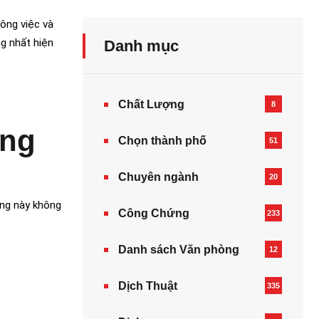
ông việc và
 nhất hiện
Danh mục
Chất Lượng
8
ằng
Chọn thành phố
51
Chuyên ngành
20
ụng này không
Công Chứng
233
Danh sách Văn phòng
12
Dịch Thuật
335