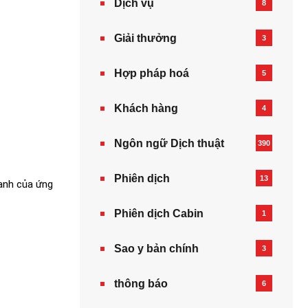
Dịch vụ
8
Giải thưởng
3
Hợp pháp hoá
5
Khách hàng
4
Ngôn ngữ Dịch thuật
390
Phiên dịch
13
mạnh của ứng
Phiên dịch Cabin
1
Sao y bản chính
3
thông báo
6