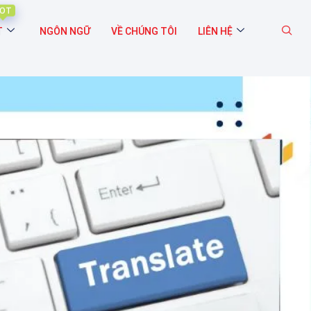
OT
T
NGÔN NGỮ
VỀ CHÚNG TÔI
LIÊN HỆ