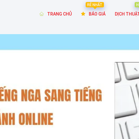
RẺ NHẤT
H
TRANG CHỦ
BÁO GIÁ
DỊCH THUẬ