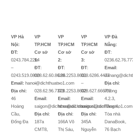
VP Hà
VP
VP
VP
VP Đà
Nội:
TP.HCM
TP.HCM
TP.HCM
Nẵng:
ĐT:
Cơ sở
Cơ sở
Cơ sở
ĐT
:
0243.784.2264
1:
2:
3:
0236.62.76.77
–
ĐT
:
ĐT
:
ĐT
:
Email
:
0243.519.0800
028.62.60.86.86
028.2253.8601
028.6286.4477
danang@dicht
Email:
hanoi@dichthuatso1.com
–
–
–
Địa chỉ
:
Địa chỉ:
028.62.96.7373
028.2253.8602
028.627.666.03
Phòng
46
Email
:
Email
:
Email
:
4.2.3,
Hoàng
saigon@dichthuatso1.com
hcm@dichthuatso1.com
saigon@dichthuatso1.com
Tầng 4,
Cầu,
Địa chỉ
:
Địa chỉ
:
Địa chỉ
:
Tòa nhà
Đống Đa
187a
166A Võ
345A
DanaBook,
CMT8,
Thị Sáu,
Nguyễn
76 Bạch