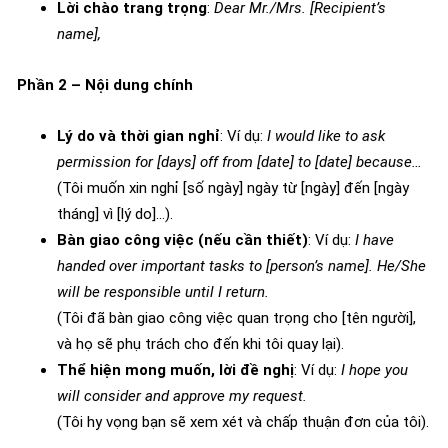
Lời chào trang trọng
:
Dear Mr./Mrs. [Recipient’s
name],
Phần 2 – Nội dung chính
Lý do và thời gian nghỉ
: Ví dụ:
I would like to ask
permission for [days] off from [date] to [date] because…
(Tôi muốn xin nghỉ [số ngày] ngày từ [ngày] đến [ngày
tháng] vì [lý do]…).
Bàn giao công việc (nếu cần thiết)
: Ví dụ:
I have
handed over important tasks to [person’s name]. He/She
will be responsible until I return.
(Tôi đã bàn giao công việc quan trọng cho [tên người],
và họ sẽ phụ trách cho đến khi tôi quay lại).
Thể hiện mong muốn, lời đề nghị
: Ví dụ:
I hope you
will consider and approve my request.
(Tôi hy vọng bạn sẽ xem xét và chấp thuận đơn của tôi).