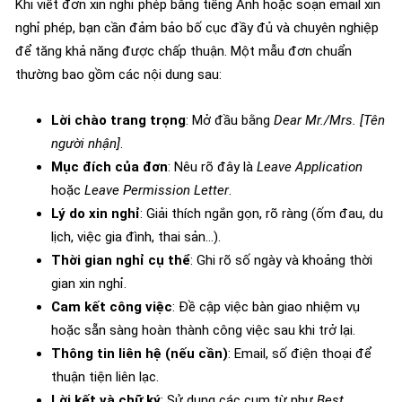
Khi viết đơn xin nghỉ phép bằng tiếng Anh hoặc soạn email xin
nghỉ phép, bạn cần đảm bảo bố cục đầy đủ và chuyên nghiệp
để tăng khả năng được chấp thuận. Một mẫu đơn chuẩn
thường bao gồm các nội dung sau:
Lời chào trang trọng
: Mở đầu bằng
Dear Mr./Mrs. [Tên
người nhận]
.
Mục đích của đơn
: Nêu rõ đây là
Leave Application
hoặc
Leave Permission Letter
.
Lý do xin nghỉ
: Giải thích ngắn gọn, rõ ràng (ốm đau, du
lịch, việc gia đình, thai sản…).
Thời gian nghỉ cụ thể
: Ghi rõ số ngày và khoảng thời
gian xin nghỉ.
Cam kết công việc
: Đề cập việc bàn giao nhiệm vụ
hoặc sẵn sàng hoàn thành công việc sau khi trở lại.
Thông tin liên hệ (nếu cần)
: Email, số điện thoại để
thuận tiện liên lạc.
Lời kết và chữ ký
: Sử dụng các cụm từ như
Best