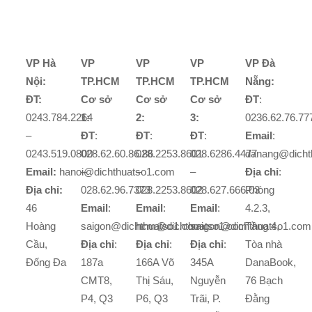
VP Hà
VP
VP
VP
VP Đà
Nội:
TP.HCM
TP.HCM
TP.HCM
Nẵng:
ĐT:
Cơ sở
Cơ sở
Cơ sở
ĐT
:
0243.784.2264
1:
2:
3:
0236.62.76.77
–
ĐT
:
ĐT
:
ĐT
:
Email
:
0243.519.0800
028.62.60.86.86
028.2253.8601
028.6286.4477
danang@dicht
Email:
hanoi@dichthuatso1.com
–
–
–
Địa chỉ
:
Địa chỉ:
028.62.96.7373
028.2253.8602
028.627.666.03
Phòng
46
Email
:
Email
:
Email
:
4.2.3,
Hoàng
saigon@dichthuatso1.com
hcm@dichthuatso1.com
saigon@dichthuatso1.com
Tầng 4,
Cầu,
Địa chỉ
:
Địa chỉ
:
Địa chỉ
:
Tòa nhà
Đống Đa
187a
166A Võ
345A
DanaBook,
CMT8,
Thị Sáu,
Nguyễn
76 Bạch
P4, Q3
P6, Q3
Trãi, P.
Đằng