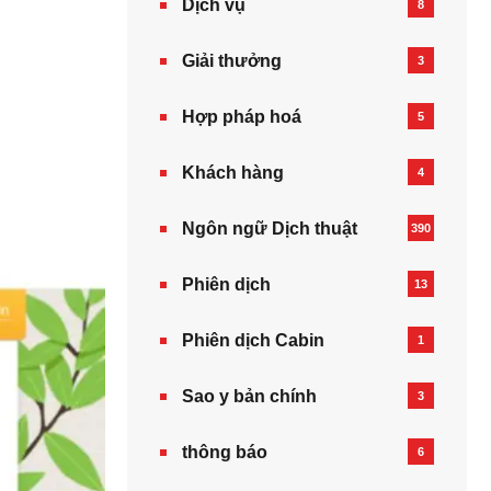
Dịch vụ
8
Giải thưởng
3
Hợp pháp hoá
5
Khách hàng
4
Ngôn ngữ Dịch thuật
390
Phiên dịch
13
Phiên dịch Cabin
1
Sao y bản chính
3
thông báo
6