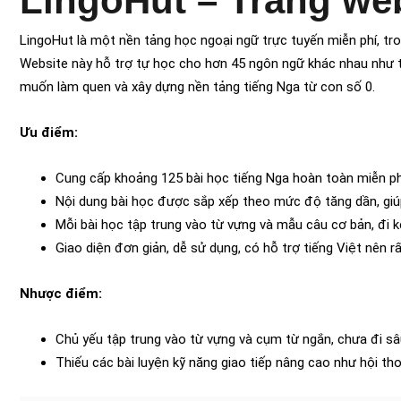
LingoHut – Trang we
LingoHut là một nền tảng học ngoại ngữ trực tuyến miễn phí, t
Website này hỗ trợ tự học cho hơn 45 ngôn ngữ khác nhau như ti
muốn làm quen và xây dựng nền tảng tiếng Nga từ con số 0.
Ưu điểm:
Cung cấp khoảng 125 bài học tiếng Nga hoàn toàn miễn ph
Nội dung bài học được sắp xếp theo mức độ tăng dần, giúp
Mỗi bài học tập trung vào từ vựng và mẫu câu cơ bản, đi k
Giao diện đơn giản, dễ sử dụng, có hỗ trợ tiếng Việt nên r
Nhược điểm:
Chủ yếu tập trung vào từ vựng và cụm từ ngắn, chưa đi s
Thiếu các bài luyện kỹ năng giao tiếp nâng cao như hội tho