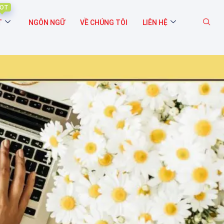
OT
T
NGÔN NGỮ
VỀ CHÚNG TÔI
LIÊN HỆ