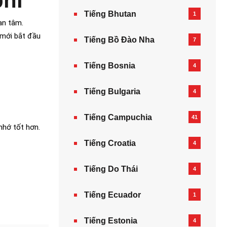
phí
Tiếng Bhutan
1
an tâm.
 mới bắt đầu
Tiếng Bồ Đào Nha
7
Tiếng Bosnia
4
Tiếng Bulgaria
4
Tiếng Campuchia
41
nhớ tốt hơn.
Tiếng Croatia
4
Tiếng Do Thái
4
Tiếng Ecuador
1
Tiếng Estonia
4