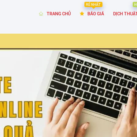
RẺ NHẤT
H
TRANG CHỦ
BÁO GIÁ
DỊCH THUẬ