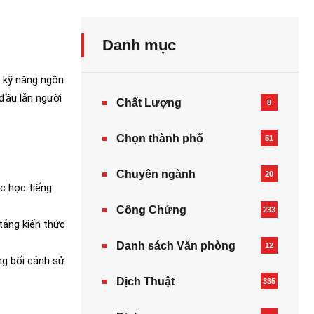
Danh mục
n kỹ năng ngôn
 đầu lẫn người
Chất Lượng
8
Chọn thành phố
51
Chuyên ngành
20
ệc học tiếng
Công Chứng
233
tảng kiến thức
Danh sách Văn phòng
12
ng bối cảnh sử
Dịch Thuật
335