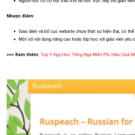
Người học có cơ hội trao đổi và học trực tiếp với giáo viên
Nhược điểm:
Giao diện và bố cục website chưa thật sự hiện đại, có thể
Một số nội dung nâng cao hoặc lớp học với giáo viên yêu c
>>> Xem thêm:
Top 9 App Học Tiếng Nga Miễn Phí, Hiệu Quả N