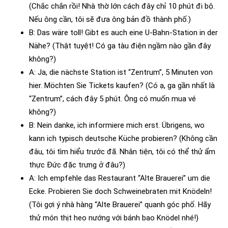
(Chắc chắn rồi! Nhà thờ lớn cách đây chỉ 10 phút đi bộ.
Nếu ông cần, tôi sẽ đưa ông bản đồ thành phố.)
B: Das wäre toll! Gibt es auch eine U-Bahn-Station in der
Nähe? (Thật tuyệt! Có ga tàu điện ngầm nào gần đây
không?)
A: Ja, die nächste Station ist “Zentrum”, 5 Minuten von
hier. Möchten Sie Tickets kaufen? (Có ạ, ga gần nhất là
“Zentrum”, cách đây 5 phút. Ông có muốn mua vé
không?)
B: Nein danke, ich informiere mich erst. Übrigens, wo
kann ich typisch deutsche Küche probieren? (Không cần
đâu, tôi tìm hiểu trước đã. Nhân tiện, tôi có thể thử ẩm
thực Đức đặc trưng ở đâu?)
A: Ich empfehle das Restaurant “Alte Brauerei” um die
Ecke. Probieren Sie doch Schweinebraten mit Knödeln!
(Tôi gợi ý nhà hàng “Alte Brauerei” quanh góc phố. Hãy
thử món thịt heo nướng với bánh bao Knödel nhé!)