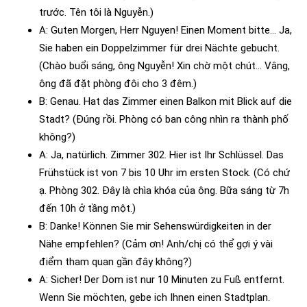
trước. Tên tôi là Nguyễn.)
A: Guten Morgen, Herr Nguyen! Einen Moment bitte… Ja,
Sie haben ein Doppelzimmer für drei Nächte gebucht.
(Chào buổi sáng, ông Nguyễn! Xin chờ một chút… Vâng,
ông đã đặt phòng đôi cho 3 đêm.)
B: Genau. Hat das Zimmer einen Balkon mit Blick auf die
Stadt? (Đúng rồi. Phòng có ban công nhìn ra thành phố
không?)
A: Ja, natürlich. Zimmer 302. Hier ist Ihr Schlüssel. Das
Frühstück ist von 7 bis 10 Uhr im ersten Stock. (Có chứ
ạ. Phòng 302. Đây là chìa khóa của ông. Bữa sáng từ 7h
đến 10h ở tầng một.)
B: Danke! Können Sie mir Sehenswürdigkeiten in der
Nähe empfehlen? (Cảm ơn! Anh/chị có thể gợi ý vài
điểm tham quan gần đây không?)
A: Sicher! Der Dom ist nur 10 Minuten zu Fuß entfernt.
Wenn Sie möchten, gebe ich Ihnen einen Stadtplan.