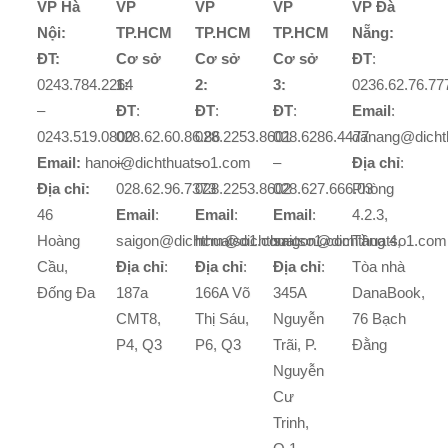
VP Hà
VP
VP
VP
VP Đà
Nội:
TP.HCM
TP.HCM
TP.HCM
Nẵng:
ĐT:
Cơ sở
Cơ sở
Cơ sở
ĐT
:
0243.784.2264
1:
2:
3:
0236.62.76.77
–
ĐT
:
ĐT
:
ĐT
:
Email
:
0243.519.0800
028.62.60.86.86
028.2253.8601
028.6286.4477
danang@dicht
Email:
hanoi@dichthuatso1.com
–
–
–
Địa chỉ
:
Địa chỉ:
028.62.96.7373
028.2253.8602
028.627.666.03
Phòng
46
Email
:
Email
:
Email
:
4.2.3,
Hoàng
saigon@dichthuatso1.com
hcm@dichthuatso1.com
saigon@dichthuatso1.com
Tầng 4,
Cầu,
Địa chỉ
:
Địa chỉ
:
Địa chỉ
:
Tòa nhà
Đống Đa
187a
166A Võ
345A
DanaBook,
CMT8,
Thị Sáu,
Nguyễn
76 Bạch
P4, Q3
P6, Q3
Trãi, P.
Đằng
Nguyễn
Cư
Trinh,