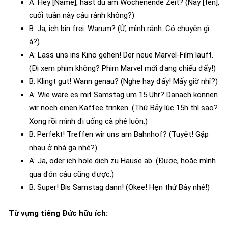
A: Hey [Name], hast du am Wochenende Zeit? (Này [tên],
cuối tuần này cậu rảnh không?)
B: Ja, ich bin frei. Warum? (Ừ, mình rảnh. Có chuyện gì
à?)
A: Lass uns ins Kino gehen! Der neue Marvel-Film läuft.
(Đi xem phim không? Phim Marvel mới đang chiếu đấy!)
B: Klingt gut! Wann genau? (Nghe hay đấy! Mấy giờ nhỉ?)
A: Wie wäre es mit Samstag um 15 Uhr? Danach können
wir noch einen Kaffee trinken. (Thứ Bảy lúc 15h thì sao?
Xong rồi mình đi uống cà phê luôn.)
B: Perfekt! Treffen wir uns am Bahnhof? (Tuyệt! Gặp
nhau ở nhà ga nhé?)
A: Ja, oder ich hole dich zu Hause ab. (Được, hoặc mình
qua đón cậu cũng được.)
B: Super! Bis Samstag dann! (Okee! Hẹn thứ Bảy nhé!)
Từ vựng tiếng Đức hữu ích: