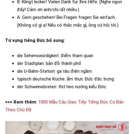
B: Klingt lecker! Vielen Dank für Ihre Hilfe. (Nghe ngon
đấy! Cảm ơn anh/chị rất nhiều.)
A: Gern geschehen! Bei Fragen fragen Sie einfach.
(Không có gì ạ! Nếu có thắc mắc gì, ông cứ hỏi tôi.)
Từ vựng tiếng Đức bổ sung:
die Sehenswürdigkeit: điểm tham quan
der Stadtplan: bản đồ thành phố
die U-Bahn-Station: ga tàu điện ngầm
typisch deutsche Küche: ẩm thực Đức đặc trưng
der Schweinebraten: thịt heo nướng kiểu Đức.
>>> Xem thêm
:
1000 Mẫu Câu Giao Tiếp Tiếng Đức Cơ Bản
Theo Chủ Đề