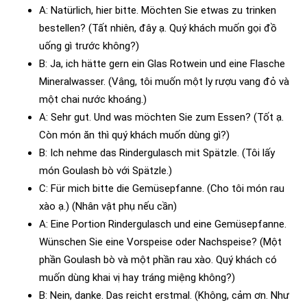
A: Natürlich, hier bitte. Möchten Sie etwas zu trinken
bestellen? (Tất nhiên, đây ạ. Quý khách muốn gọi đồ
uống gì trước không?)
B: Ja, ich hätte gern ein Glas Rotwein und eine Flasche
Mineralwasser. (Vâng, tôi muốn một ly rượu vang đỏ và
một chai nước khoáng.)
A: Sehr gut. Und was möchten Sie zum Essen? (Tốt ạ.
Còn món ăn thì quý khách muốn dùng gì?)
B: Ich nehme das Rindergulasch mit Spätzle. (Tôi lấy
món Goulash bò với Spätzle.)
C: Für mich bitte die Gemüsepfanne. (Cho tôi món rau
xào ạ.) (Nhân vật phụ nếu cần)
A: Eine Portion Rindergulasch und eine Gemüsepfanne.
Wünschen Sie eine Vorspeise oder Nachspeise? (Một
phần Goulash bò và một phần rau xào. Quý khách có
muốn dùng khai vị hay tráng miệng không?)
B: Nein, danke. Das reicht erstmal. (Không, cảm ơn. Như